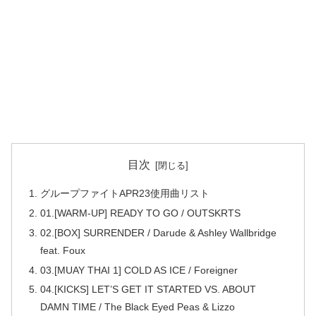
目次
グループファイトAPR23使用曲リスト
01.[WARM-UP] READY TO GO / OUTSKRTS
02.[BOX] SURRENDER / Darude & Ashley Wallbridge
feat. Foux
03.[MUAY THAI 1] COLD AS ICE / Foreigner
04.[KICKS] LET’S GET IT STARTED VS. ABOUT
DAMN TIME / The Black Eyed Peas & Lizzo