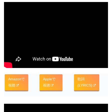
Amazonで
Appleで
歌詞
視聴
視聴
(LYRICS)