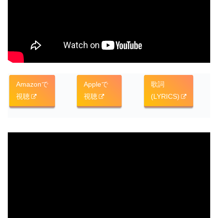
Amazonで
Appleで
歌詞
視聴
視聴
(LYRICS)