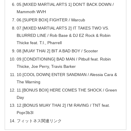
05.[MIXED MARTIAL ARTS 1] DON’T BACK DOWN /
Mammoth WVH
06.[SUPER BOX] FIGHTER / Warcub
07.[MIXED MARTIAL ARTS 2] IT TAKES TWO VS.
BLURRED LINE / Rob Base & DJ EZ Rock & Robin
Thicke feat. T.I., Pharrell
08.[MUAY THAI 2] BIT A BAD BOY / Scooter
09.[CONDITIONING] BAD MAN / Pitbull feat. Robin
Thicke, Joe Perry, Travis Barker
10.[COOL DOWN] ENTER SANDMAN / Alessia Cara &
The Warning
11.[BONUS BOX] HERE COMES THE SHOCK / Green
Day
12.[BONUS MUAY THAI 2] I’M RAVING / TNT feat.
Popr3b3l
フィットネス関連リンク