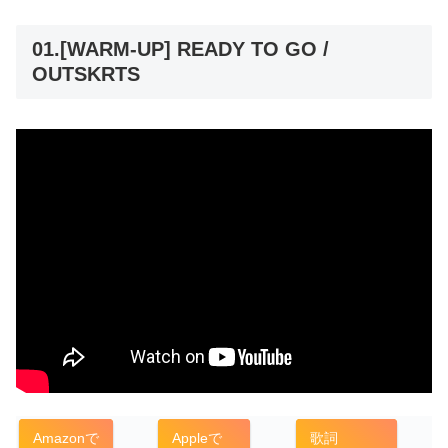
01.[WARM-UP] READY TO GO /
OUTSKRTS
Amazonで
Appleで
歌詞