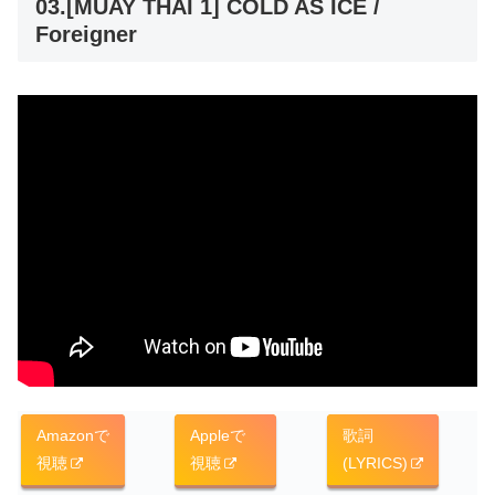
03.[MUAY THAI 1] COLD AS ICE /
Foreigner
Amazonで
Appleで
歌詞
視聴
視聴
(LYRICS)