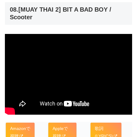
08.[MUAY THAI 2] BIT A BAD BOY /
Scooter
Amazonで
Appleで
歌詞
視聴
視聴
(LYRICS)