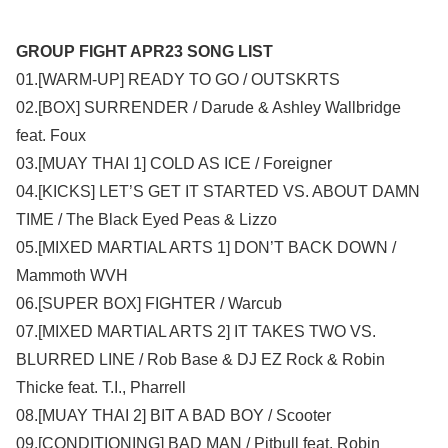
GROUP FIGHT APR23 SONG LIST
01.[WARM-UP] READY TO GO / OUTSKRTS
02.[BOX] SURRENDER / Darude & Ashley Wallbridge
feat. Foux
03.[MUAY THAI 1] COLD AS ICE / Foreigner
04.[KICKS] LET’S GET IT STARTED VS. ABOUT DAMN
TIME / The Black Eyed Peas & Lizzo
05.[MIXED MARTIAL ARTS 1] DON’T BACK DOWN /
Mammoth WVH
06.[SUPER BOX] FIGHTER / Warcub
07.[MIXED MARTIAL ARTS 2] IT TAKES TWO VS.
BLURRED LINE / Rob Base & DJ EZ Rock & Robin
Thicke feat. T.I., Pharrell
08.[MUAY THAI 2] BIT A BAD BOY / Scooter
09.[CONDITIONING] BAD MAN / Pitbull feat. Robin