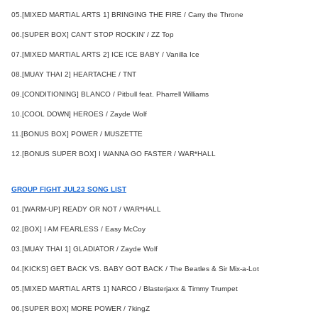
05.[MIXED MARTIAL ARTS 1] BRINGING THE FIRE / Carry the Throne
06.[SUPER BOX] CAN’T STOP ROCKIN’ / ZZ Top
07.[MIXED MARTIAL ARTS 2] ICE ICE BABY / Vanilla Ice
08.[MUAY THAI 2] HEARTACHE / TNT
09.[CONDITIONING] BLANCO / Pitbull feat. Pharrell Williams
10.[COOL DOWN] HEROES / Zayde Wolf
11.[BONUS BOX] POWER / MUSZETTE
12.[BONUS SUPER BOX] I WANNA GO FASTER / WAR*HALL
GROUP FIGHT JUL23 SONG LIST
01.[WARM-UP] READY OR NOT / WAR*HALL
02.[BOX] I AM FEARLESS / Easy McCoy
03.[MUAY THAI 1] GLADIATOR / Zayde Wolf
04.[KICKS] GET BACK VS. BABY GOT BACK / The Beatles & Sir Mix-a-Lot
05.[MIXED MARTIAL ARTS 1] NARCO / Blasterjaxx & Timmy Trumpet
06.[SUPER BOX] MORE POWER / 7kingZ