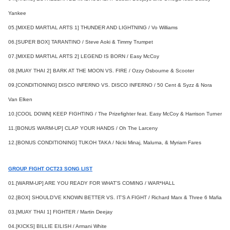
Yankee
05.[MIXED MARTIAL ARTS 1] THUNDER AND LIGHTNING / Vo Williams
06.[SUPER BOX] TARANTINO / Steve Aoki & Timmy Trumpet
07.[MIXED MARTIAL ARTS 2] LEGEND IS BORN / Easy McCoy
08.[MUAY THAI 2] BARK AT THE MOON VS. FIRE / Ozzy Osbourne & Scooter
09.[CONDITIONING] DISCO INFERNO VS. DISCO INFERNO / 50 Cent & Syzz & Nora
Van Elken
10.[COOL DOWN] KEEP FIGHTING / The Prizefighter feat. Easy McCoy & Harrison Turner
11.[BONUS WARM-UP] CLAP YOUR HANDS / Oh The Larceny
12.[BONUS CONDITIONING] TUKOH TAKA / Nicki Minaj, Maluma, & Myriam Fares
GROUP FIGHT OCT23 SONG LIST
01.[WARM-UP] ARE YOU READY FOR WHAT’S COMING / WAR*HALL
02.[BOX] SHOULD’VE KNOWN BETTER VS. IT’S A FIGHT / Richard Marx & Three 6 Mafia
03.[MUAY THAI 1] FIGHTER / Martin Deejay
04.[KICKS] BILLIE EILISH / Armani White