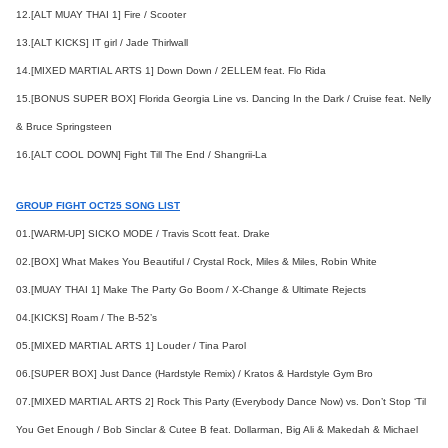
12.[ALT MUAY THAI 1] Fire / Scooter
13.[ALT KICKS] IT girl / Jade Thirlwall
14.[MIXED MARTIAL ARTS 1] Down Down / 2ELLEM feat. Flo Rida
15.[BONUS SUPER BOX] Florida Georgia Line vs. Dancing In the Dark / Cruise feat. Nelly
& Bruce Springsteen
16.[ALT COOL DOWN] Fight Till The End / Shangrii-La
GROUP FIGHT OCT25 SONG LIST
01.[WARM-UP] SICKO MODE / Travis Scott feat. Drake
02.[BOX] What Makes You Beautiful / Crystal Rock, Miles & Miles, Robin White
03.[MUAY THAI 1] Make The Party Go Boom / X-Change & Ultimate Rejects
04.[KICKS] Roam / The B-52’s
05.[MIXED MARTIAL ARTS 1] Louder / Tina Parol
06.[SUPER BOX] Just Dance (Hardstyle Remix) / Kratos & Hardstyle Gym Bro
07.[MIXED MARTIAL ARTS 2] Rock This Party (Everybody Dance Now) vs. Don’t Stop ‘Til
You Get Enough / Bob Sinclar & Cutee B feat. Dollarman, Big Ali & Makedah & Michael