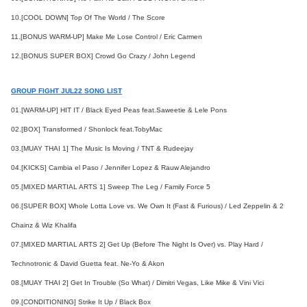
10.[COOL DOWN] Top Of The World / The Score
11.[BONUS WARM-UP] Make Me Lose Control / Eric Carmen
12.[BONUS SUPER BOX] Crowd Go Crazy / John Legend
GROUP FIGHT JUL22 SONG LIST
01.[WARM-UP] HIT IT / Black Eyed Peas feat.Saweetie & Lele Pons
02.[BOX] Transformed / Shonlock feat.TobyMac
03.[MUAY THAI 1] The Music Is Moving / TNT & Rudeejay
04.[KICKS] Cambia el Paso / Jennifer Lopez & Rauw Alejandro
05.[MIXED MARTIAL ARTS 1] Sweep The Leg / Family Force 5
06.[SUPER BOX] Whole Lotta Love vs. We Own It (Fast & Furious) / Led Zeppelin & 2
Chainz & Wiz Khalifa
07.[MIXED MARTIAL ARTS 2] Get Up (Before The Night Is Over) vs. Play Hard /
Technotronic & David Guetta feat. Ne-Yo & Akon
08.[MUAY THAI 2] Get In Trouble (So What) / Dimitri Vegas, Like Mike & Vini Vici
09.[CONDITIONING] Strike It Up / Black Box