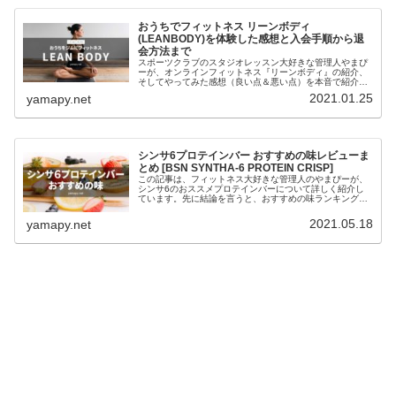
おうちでフィットネス リーンボディ
(LEANBODY)を体験した感想と入会手順から退
会方法まで
スポーツクラブのスタジオレッスン大好きな管理人やまぴ
ーが、オンラインフィットネス『リーンボディ』の紹介、
そしてやってみた感想（良い点＆悪い点）を本音で紹介し
ます。プログラムの中には、かつて私たちの心と身体を熱
2021.01.25
yamapy.net
くしてくれたビリー隊長の姿もあり...
シンサ6プロテインバー おすすめの味レビューま
とめ [BSN SYNTHA-6 PROTEIN CRISP]
この記事は、フィットネス大好きな管理人のやまぴーが、
シンサ6のおススメプロテインバーについて詳しく紹介し
ています。先に結論を言うと、おすすめの味ランキングト
ップ5は、ランキング1位：塩トフィープレッツェルランキ
ング2位：ピーナッツバタークラ...
2021.05.18
yamapy.net