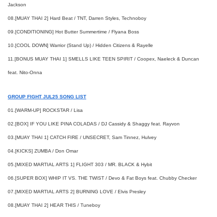
Jackson
08.[MUAY THAI 2] Hard Beat / TNT, Darren Styles, Technoboy
09.[CONDITIONING] Hot Butter Summertime / Flyana Boss
10.[COOL DOWN] Warrior (Stand Up) / Hidden Citizens & Rayelle
11.[BONUS MUAY THAI 1] SMELLS LIKE TEEN SPIRIT / Coopex, Naeleck & Duncan
feat. Nito-Onna
GROUP FIGHT JUL25 SONG LIST
01.[WARM-UP] ROCKSTAR / Lisa
02.[BOX] IF YOU LIKE PINA COLADAS / DJ Cassidy & Shaggy feat. Rayvon
03.[MUAY THAI 1] CATCH FIRE / UNSECRET, Sam Tinnez, Hulvey
04.[KICKS] ZUMBA / Don Omar
05.[MIXED MARTIAL ARTS 1] FLIGHT 303 / MR. BLACK & Hybit
06.[SUPER BOX] WHIP IT VS. THE TWIST / Devo & Fat Boys feat. Chubby Checker
07.[MIXED MARTIAL ARTS 2] BURNING LOVE / Elvis Presley
08.[MUAY THAI 2] HEAR THIS / Tuneboy