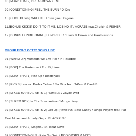
08.[MUAY THAI 2] BREAKDOWN / TNT
09.[CONDITIONING] FEEL THE BURN / Dj Dru
10.[COOL DOWN] WRECKED / Imagine Dragons
11.[BONUS KICKS] DO IT TO IT VS. LOSING IT / ACRAZE feat.Cherish & FISHER
12.[BONUS CONDITIONING] LOW RIDER / Block & Crown and Paul Parsons
GROUP FIGHT OCT22 SONG LIST
01.[WARM-UP] Moments We Live For / In Paradise
02.[BOX] The Pretender / Foo Fighters
03.[MUAY THAI 1] Rise Up / Blasterjaxx
04.[KICKS] Low vs. Bodak Yellow / Flo Rida feat. T-Pain & Cardi B
05.[MIXED MARTIAL ARTS 1] RUMBLE / Zayde Wolf
06.[SUPER BOX] In The Summertime / Mungo Jerry
07.[MIXED MARTIAL ARTS 2] Get Up (Rattle) vs. Sour Candy / Bingo Players feat. Far
East Movement & Lady Gaga, BLACKPINK
08.[MUAY THAI 2] Magma / St. Bear Slave
09.[CONDITIONING] No Pain No Gain / BODYWORX & MOTi