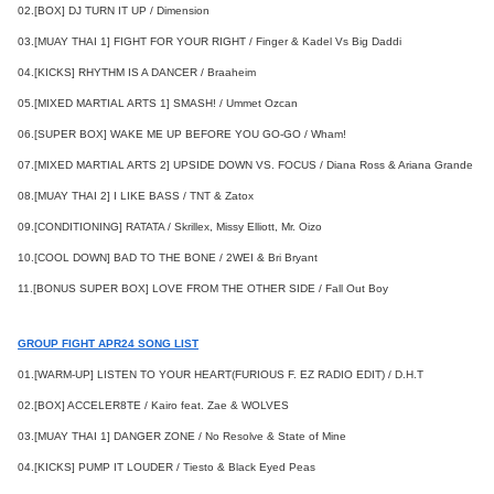
02.[BOX] DJ TURN IT UP / Dimension
03.[MUAY THAI 1] FIGHT FOR YOUR RIGHT / Finger & Kadel Vs Big Daddi
04.[KICKS] RHYTHM IS A DANCER / Braaheim
05.[MIXED MARTIAL ARTS 1] SMASH! / Ummet Ozcan
06.[SUPER BOX] WAKE ME UP BEFORE YOU GO-GO / Wham!
07.[MIXED MARTIAL ARTS 2] UPSIDE DOWN VS. FOCUS / Diana Ross & Ariana Grande
08.[MUAY THAI 2] I LIKE BASS / TNT & Zatox
09.[CONDITIONING] RATATA / Skrillex, Missy Elliott, Mr. Oizo
10.[COOL DOWN] BAD TO THE BONE / 2WEI & Bri Bryant
11.[BONUS SUPER BOX] LOVE FROM THE OTHER SIDE / Fall Out Boy
GROUP FIGHT APR24 SONG LIST
01.[WARM-UP] LISTEN TO YOUR HEART(FURIOUS F. EZ RADIO EDIT) / D.H.T
02.[BOX] ACCELER8TE / Kairo feat. Zae & WOLVES
03.[MUAY THAI 1] DANGER ZONE / No Resolve & State of Mine
04.[KICKS] PUMP IT LOUDER / Tiesto & Black Eyed Peas