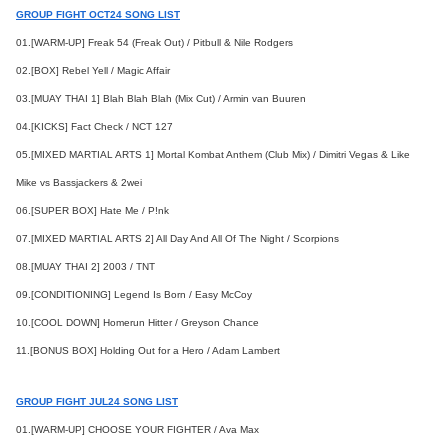
GROUP FIGHT OCT24 SONG LIST
01.[WARM-UP] Freak 54 (Freak Out) / Pitbull & Nile Rodgers
02.[BOX] Rebel Yell / Magic Affair
03.[MUAY THAI 1] Blah Blah Blah (Mix Cut) / Armin van Buuren
04.[KICKS] Fact Check / NCT 127
05.[MIXED MARTIAL ARTS 1] Mortal Kombat Anthem (Club Mix) / Dimitri Vegas & Like
Mike vs Bassjackers & 2wei
06.[SUPER BOX] Hate Me / P!nk
07.[MIXED MARTIAL ARTS 2] All Day And All Of The Night / Scorpions
08.[MUAY THAI 2] 2003 / TNT
09.[CONDITIONING] Legend Is Born / Easy McCoy
10.[COOL DOWN] Homerun Hitter / Greyson Chance
11.[BONUS BOX] Holding Out for a Hero / Adam Lambert
GROUP FIGHT JUL24 SONG LIST
01.[WARM-UP] CHOOSE YOUR FIGHTER / Ava Max