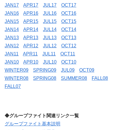
JAN17
APR17
JUL17
OCT17
JAN16
APR16
JUL16
OCT16
JAN15
APR15
JUL15
OCT15
JAN14
APR14
JUL14
OCT14
JAN13
APR13
JUL13
OCT13
JAN12
APR12
JUL12
OCT12
JAN11
APR11
JUL11
OCT11
JAN10
APR10
JUL10
OCT10
WINTER09
SPRING09
JUL09
OCT09
WINTER08
SPRING08
SUMMER08
FALL08
FALL07
◆グループファイト関連リンク一覧
グループファイト基本説明