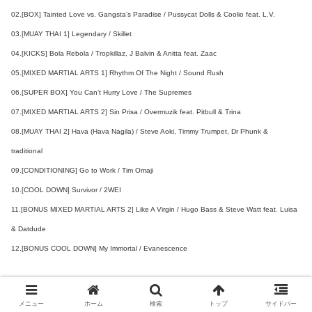
02.[BOX] Tainted Love vs. Gangsta’s Paradise / Pussycat Dolls & Coolio feat. L.V.
03.[MUAY THAI 1] Legendary / Skillet
04.[KICKS] Bola Rebola / Tropkillaz, J Balvin & Anitta feat. Zaac
05.[MIXED MARTIAL ARTS 1] Rhythm Of The Night / Sound Rush
06.[SUPER BOX] You Can’t Hurry Love / The Supremes
07.[MIXED MARTIAL ARTS 2] Sin Prisa / Overmuzik feat. Pitbull & Trina
08.[MUAY THAI 2] Hava (Hava Nagila) / Steve Aoki, Timmy Trumpet, Dr Phunk &
traditional
09.[CONDITIONING] Go to Work / Tim Omaji
10.[COOL DOWN] Survivor / 2WEI
11.[BONUS MIXED MARTIAL ARTS 2] Like A Virgin / Hugo Bass & Steve Watt feat. Luisa
& Datdude
12.[BONUS COOL DOWN] My Immortal / Evanescence
GROUP FIGHT JAN21
01.[WARM-UP] Ready to Go / Republica
メニュー
ホーム
検索
トップ
サイドバー