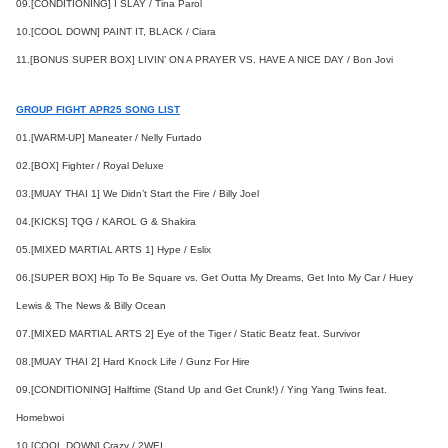
09.[CONDITIONING] I SLAY / Tina Parol
10.[COOL DOWN] PAINT IT, BLACK / Ciara
11.[BONUS SUPER BOX] LIVIN’ ON A PRAYER VS. HAVE A NICE DAY / Bon Jovi
GROUP FIGHT APR25 SONG LIST
01.[WARM-UP] Maneater / Nelly Furtado
02.[BOX] Fighter / Royal Deluxe
03.[MUAY THAI 1] We Didn’t Start the Fire / Billy Joel
04.[KICKS] TQG / KAROL G & Shakira
05.[MIXED MARTIAL ARTS 1] Hype / Eslix
06.[SUPER BOX] Hip To Be Square vs. Get Outta My Dreams, Get Into My Car / Huey
Lewis & The News & Billy Ocean
07.[MIXED MARTIAL ARTS 2] Eye of the Tiger / Static Beatz feat. Survivor
08.[MUAY THAI 2] Hard Knock Life / Gunz For Hire
09.[CONDITIONING] Halftime (Stand Up and Get Crunk!) / Ying Yang Twins feat.
Homebwoi
10.[COOL DOWN] Crazy / 2WEI