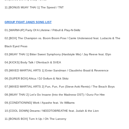
11.[BONUS MUAY THAI 1] The Speed / TNT
GROUP FIGHT JAN25 SONG LIST
01.[WARM-UP] Party Of A Lifetime / Pitbull & Play-N-Skillz
02.[BOX] The Champion vs. Boom Boom Pow / Carrie Underwood feat. Ludacris & The
Black Eyed Peas
03.[MUAY THAI 1] Bitter Sweet Symphony (Hardstyle Mix) / Jay Reeve feat. Elyn
04.[KICKS] Body Talk / Ofenbach & SVEA
05.[MIXED MARTIAL ARTS 1] Enter Sandman / Claudinho Brasil & Reverence
06.[SUPER BOX] Africa / DJ Gollum & Nick Skitz
07.[MIXED MARTIAL ARTS 2] Fun, Fun, Fun (Steve Aoki Remix) / The Beach Boys
08.[MUAY THAI 2] Let’s Go Insane (Into the Madness OST) / Gunz For Hire
09.[CONDITIONING] Work / Apashe feat. Vo Williams
10.[COOL DOWN] Dreams / NEEDTOBREATHE feat. Judah & the Lion
11.[BONUS BOX] Turn It Up / Oh The Larceny