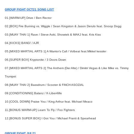
GROUP FIGHT OCT21 SONG LIST
01.[WARM-UP] Drive / Ben Rector
02.[BOX] Fire Burning vs. Wiggle / Sean Kingston & Jason Derulo feat. Snoop Dogg
03.[MUAY THAI 1] Rave / Steve Aoki, Showtek & MAKJ feat. Kris Kiss
04.[KICKS] BANG! / AJR
05.[MIXED MARTIAL ARTS 1] A Warrior’s Call / Volbeat feat.Mikkel kessler
06.[SUPER BOX] Kryptonite / 3 Doors Down
07.[MIXED MARTIAL ARTS 2] The Anthem (Der Alte) / Dimitri Vegas & Like Mike vs. Timmy
Trumpet
08.[MUAY THAI 2] Bassdrum / Scooter & FiNCH ASOZiAL
09.[CONDITIONING] Balanz / K-Liber4life
10.[COOL DOWN] Praise You / King Arthur feat. Michael Meaco
11.[BONUS WARM-UP] Learn To Fly / Foo Fighters
12.[BONUS SUPER BOX] I Got You / Michael Franti & Spearhead
GROUP FIGHT JUL21