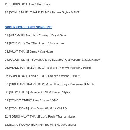
11.[BONUS BOX] Fire / The Score
12.[BONUS MUAY THAI 2] DLMD / Darren Styles & TNT
GROUP FIGHT JAN22 SONG LIST
01.[WARM-UP] Trouble’s Coming / Royal Blood
02.[BOX] Carry On / The Score & Awolnation
03.[MUAY THAI 1] Jump / Van Halen
04.[KICKS] Tap In / Saweetie feat. Dababy, Post Malone & Jack Harlow
05.[MIXED MARTIAL ARTS 1] I Believe That We Will Win / Pitbull
06.[SUPER BOX] Land of 1000 Dances / Wilson Pickett
07.[MIXED MARTIAL ARTS 2] Move That Body / Bodyworx & MOTi
08.[MUAY THAI 2] Wonder / TNT & Darren Styles
09.[CONDITIONING] How Bizarre / OMC
10.[COOL DOWN] Way Down We Go / KALEO
11.[BONUS MUAY THAI 2] Let’s Rock / Trancemission
12.[BONUS CONDITIONING] You Ain’t Ready / Skillet