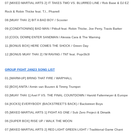
07.[MIXED MARTIAL ARTS 2] IT TAKES TWO VS. BLURRED LINE / Rob Base & DJ EZ
Rock & Robin Thicke feat. T.I., Pharrell
08.[MUAY THAI 2] BIT A BAD BOY / Scooter
09.[CONDITIONING] BAD MAN / Pitbull feat. Robin Thicke, Joe Perry, Travis Barker
10.[COOL DOWN] ENTER SANDMAN / Alessia Cara & The Warning
11.[BONUS BOX] HERE COMES THE SHOCK / Green Day
12.[BONUS MUAY THAI 2] I’M RAVING / TNT feat. Popr3b3l
GROUP FIGHT JAN23 SONG LIST
01.[WARM-UP] BRING THAT FIRE / WAR*HALL
02.[BOX] ANITA / Armin van Buuren & Timmy Trumpet
03.[MUAY THAI 1] Axel F VS. THE FINAL COUNTDOWN / Harold Faltermeyer & Europe
04.[KICKS] EVERYBODY (BACKSTREET’S BACK) / Backstreet Boys
05.[MIXED MARTIAL ARTS 1] FIGHT AS ONE / Sub Zero Project & Dimatik
06.[SUPER BOX] RISE UP / WALK THE MOON
07.[MIXED MARTIAL ARTS 2] RED LIGHT GREEN LIGHT / Traditional Game Chant