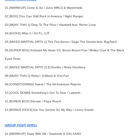
01.[WARM-UP] Come & Go / Juice WRLD & Marshmello
02.[BOX] (You Can Still) Rock In America / Night Ranger
03.[MUAY THAI 1] Drop To The Floor / Hardwell feat. Richie Loop
04.[KICKS] Whip It / DJ P.L.U.R
05.[MIXED MARTIAL ARTS 1] Tick Tick Boom / Sage The Gemini feat. BygTwo3
06.[SUPER BOX] Kickstart My Heart VS. Boom Boom Pow / Motley Crue & The Black
Eyed Peas
07.[MIXED MARTIAL ARTS 2] El Bombo / Roby Giordana
08.[MUAY THAI 2] Rebel / D-Block & S-te-Fan
09.[CONDITIONING] Sweat / The All-American Rejects
10.[COOL DOWN] Something’s Got To Give / Labrinth
11.[BONUS BOX] Elevate / Papa Roach
12.[BONUS KICKS] Are You Gonna Go My Way / Lenny Kravitz
GROUP FIGHT APR21
01.[WARM-UP] Sway With Me / Saweetie & GALXARA