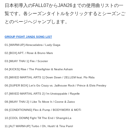
日本初導入のFALL07からJAN26までの使用曲リストの一
覧です。各シーズンタイトルをクリックするとシーズンご
とのページへジャンプします。
GROUP FIGHT JAN26 SONG LIST
01.[WARM-UP] Abracadabra / Lady Gaga
02.[BOX] APT. / Rose & Bruno Mars
03.[MUAY THAI 1] Fire / Scooter
04.[KICKS] Rise / The Prizefighter & Neahe Ashain
05.[MIXED MARTIAL ARTS 1] Down Down / 2ELLEM feat. Flo Rida
06.[SUPER BOX] Let’s Go Crazy vs. Jailhouse Rock / Prince & Elvis Presley
07.[MIXED MARTIAL ARTS 2] I’m Unstoppable / Rayelle
08.[MUAY THAI 2] I Like To Move It / Coone & Zatox
09.[CONDITIONING] Flex & Pump / BODYWORX & MOTi
10.[COOL DOWN] Fight Till The End / Shangrii-La
11.[ALT WARM-UP] Turbo / Oh, Hush! & Tina Parol