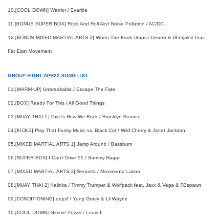
10.[COOL DOWN] Warrior / Evaride
11.[BONUS SUPER BOX] Rock And Roll Ain’t Noise Pollution / AC/DC
12.[BONUS MIXED MARTIAL ARTS 2] When The Funk Drops / Deorro & Uberjak’d feat.
Far East Movement
GROUP FIGHT APR22 SONG LIST
01.[WARM-UP] Unbreakable / Escape The Fate
02.[BOX] Ready For This / All Good Things
03.[MUAY THAI 1] This Is How We Rock / Brooklyn Bounce
04.[KICKS] Play That Funky Music vs. Black Cat / Wild Cherry & Janet Jackson
05.[MIXED MARTIAL ARTS 1] Jamp Around / Bassbum
06.[SUPER BOX] I Can’t Drive 55 / Sammy Hagar
07.[MIXED MARTIAL ARTS 2] Senorita / Movimento Latino
08.[MUAY THAI 2] Kalinka / Timmy Trumpet & Wolfpack feat. Jaxx & Vega & R3spawn
09.[CONDITIONING] oops! / Yung Gravy & Lil Wayne
10.[COOL DOWN] Gimme Power / Louis II