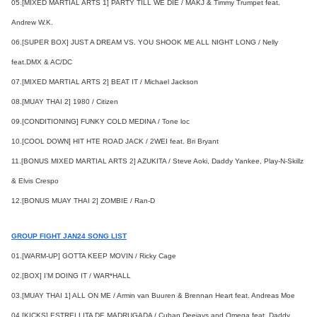
05.[MIXED MARTIAL ARTS 1] PARTY TILL WE DIE / MAKJ & Timmy Trumpet feat.
Andrew W.K.
06.[SUPER BOX] JUST A DREAM VS. YOU SHOOK ME ALL NIGHT LONG / Nelly
feat.DMX & AC/DC
07.[MIXED MARTIAL ARTS 2] BEAT IT / Michael Jackson
08.[MUAY THAI 2] 1980 / Citizen
09.[CONDITIONING] FUNKY COLD MEDINA / Tone loc
10.[COOL DOWN] HIT HTE ROAD JACK / 2WEI feat. Bri Bryant
11.[BONUS MIXED MARTIAL ARTS 2] AZUKITA / Steve Aoki, Daddy Yankee, Play-N-Skillz
& Elvis Crespo
12.[BONUS MUAY THAI 2] ZOMBIE / Ran-D
GROUP FIGHT JAN24 SONG LIST
01.[WARM-UP] GOTTA KEEP MOVIN / Ricky Cage
02.[BOX] I’M DOING IT / WAR*HALL
03.[MUAY THAI 1] ALL ON ME / Armin van Buuren & Brennan Heart feat. Andreas Moe
04.[KICKS] ESTRELLITA DE MADRUGADA / Cuban Deejays and Omega feat. Daddy