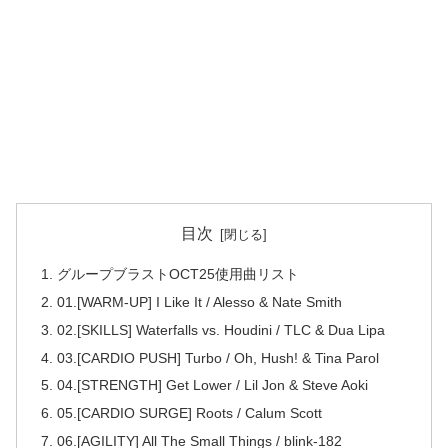
目次
グループブラストOCT25使用曲リスト
01.[WARM-UP] I Like It / Alesso & Nate Smith
02.[SKILLS] Waterfalls vs. Houdini / TLC & Dua Lipa
03.[CARDIO PUSH] Turbo / Oh, Hush! & Tina Parol
04.[STRENGTH] Get Lower / Lil Jon & Steve Aoki
05.[CARDIO SURGE] Roots / Calum Scott
06.[AGILITY] All The Small Things / blink-182