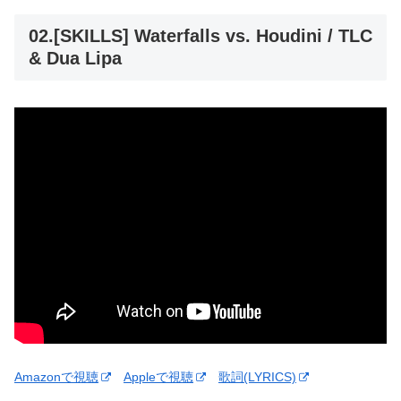
02.[SKILLS] Waterfalls vs. Houdini / TLC
& Dua Lipa
Amazonで視聴
Appleで視聴
歌詞(LYRICS)