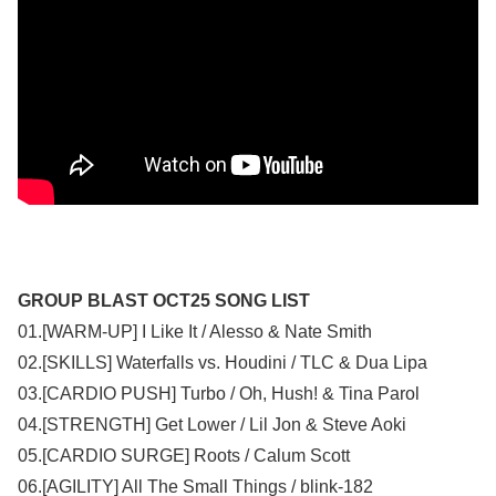
GROUP BLAST OCT25 SONG LIST
01.[WARM-UP] I Like It / Alesso & Nate Smith
02.[SKILLS] Waterfalls vs. Houdini / TLC & Dua Lipa
03.[CARDIO PUSH] Turbo / Oh, Hush! & Tina Parol
04.[STRENGTH] Get Lower / Lil Jon & Steve Aoki
05.[CARDIO SURGE] Roots / Calum Scott
06.[AGILITY] All The Small Things / blink-182