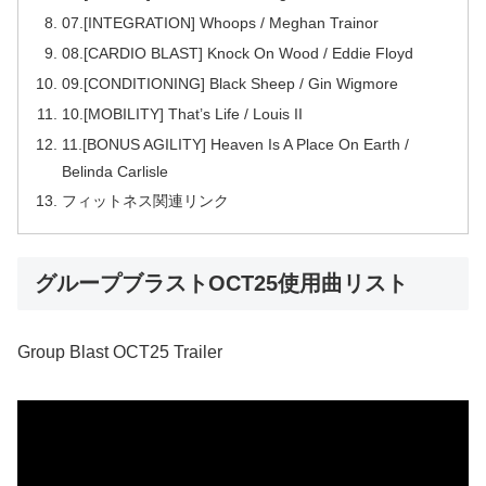
07.[INTEGRATION] Whoops / Meghan Trainor
08.[CARDIO BLAST] Knock On Wood / Eddie Floyd
09.[CONDITIONING] Black Sheep / Gin Wigmore
10.[MOBILITY] That’s Life / Louis II
11.[BONUS AGILITY] Heaven Is A Place On Earth /
Belinda Carlisle
フィットネス関連リンク
グループブラストOCT25使用曲リスト
Group Blast OCT25 Trailer