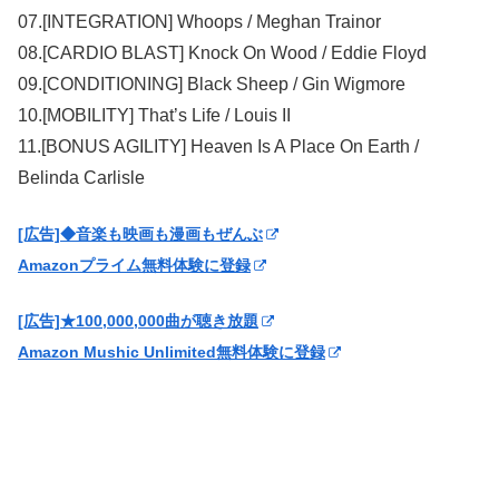
07.[INTEGRATION] Whoops / Meghan Trainor
08.[CARDIO BLAST] Knock On Wood / Eddie Floyd
09.[CONDITIONING] Black Sheep / Gin Wigmore
10.[MOBILITY] That’s Life / Louis II
11.[BONUS AGILITY] Heaven Is A Place On Earth /
Belinda Carlisle
[広告]◆音楽も映画も漫画もぜんぶ
Amazonプライム無料体験に登録
[広告]★100,000,000曲が聴き放題
Amazon Mushic Unlimited無料体験に登録