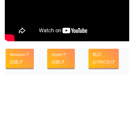
Amazonで
Appleで
歌詞
試聴
試聴
(LYRICS)