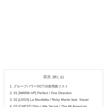
目次
グループパワーOCT16使用曲リスト
01.[WARM-UP] Perfect / One Direction
02.[LEGS] La Mordidita / Ricky Martin feat. Yotuel
03.[CHEST] Dirty Little Secret / The All-American