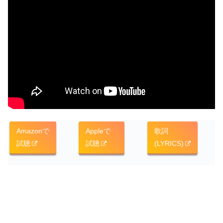
Amazonで
Appleで
歌詞
試聴
試聴
(LYRICS)