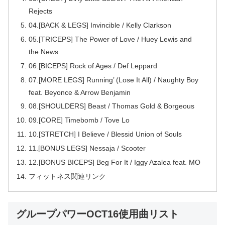
Rejects
04.[BACK & LEGS] Invincible / Kelly Clarkson
05.[TRICEPS] The Power of Love / Huey Lewis and
the News
06.[BICEPS] Rock of Ages / Def Leppard
07.[MORE LEGS] Running’ (Lose It All) / Naughty Boy
feat. Beyonce & Arrow Benjamin
08.[SHOULDERS] Beast / Thomas Gold & Borgeous
09.[CORE] Timebomb / Tove Lo
10.[STRETCH] I Believe / Blessid Union of Souls
11.[BONUS LEGS] Nessaja / Scooter
12.[BONUS BICEPS] Beg For It / Iggy Azalea feat. MO
フィットネス関連リンク
グループパワーOCT16使用曲リスト