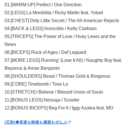
01.[WARM-UP] Perfect / One Direction
02.[LEGS] La Mordidita / Ricky Martin feat. Yotuel
03.[CHEST] Dirty Little Secret / The All-American Rejects
04.[BACK & LEGS] Invincible / Kelly Clarkson
05.[TRICEPS] The Power of Love / Huey Lewis and the
News
06.[BICEPS] Rock of Ages / Def Leppard
07.[MORE LEGS] Running’ (Lose It All) / Naughty Boy feat.
Beyonce & Arrow Benjamin
08.[SHOULDERS] Beast / Thomas Gold & Borgeous
09.[CORE] Timebomb / Tove Lo
10.[STRETCH] I Believe / Blessid Union of Souls
11.[BONUS LEGS] Nessaja / Scooter
12.[BONUS BICEPS] Beg For It / Iggy Azalea feat. MO
[広告]◆音楽も映画も漫画もぜんぶ