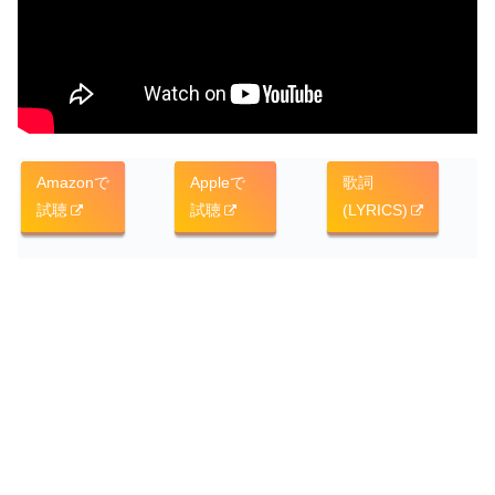
Amazonで
Appleで
歌詞
試聴
試聴
(LYRICS)