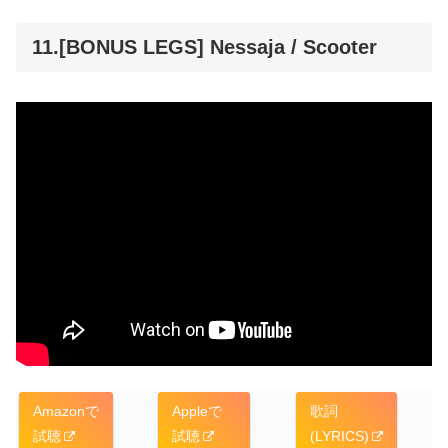
11.[BONUS LEGS] Nessaja / Scooter
Amazonで
Appleで
歌詞
試聴
試聴
(LYRICS)