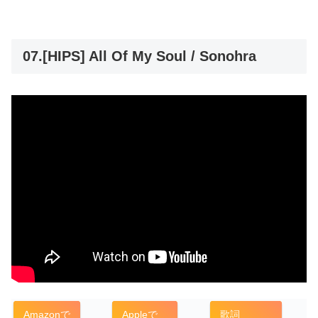
07.[HIPS] All Of My Soul / Sonohra
Amazonで
Appleで
歌詞