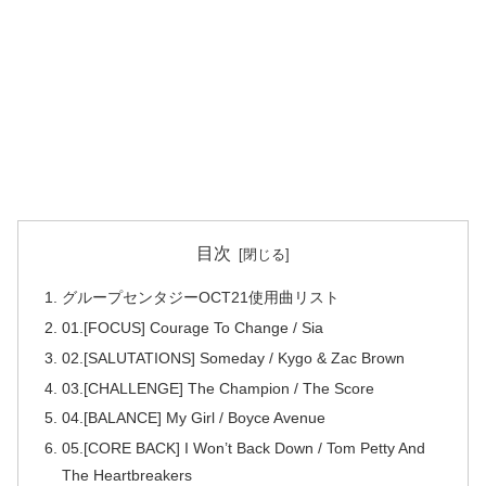
目次
グループセンタジーOCT21使用曲リスト
01.[FOCUS] Courage To Change / Sia
02.[SALUTATIONS] Someday / Kygo & Zac Brown
03.[CHALLENGE] The Champion / The Score
04.[BALANCE] My Girl / Boyce Avenue
05.[CORE BACK] I Won’t Back Down / Tom Petty And
The Heartbreakers