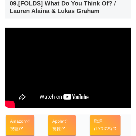
09.[FOLDS] What Do You Think Of? /
Lauren Alaina & Lukas Graham
Amazonで
Appleで
歌詞
視聴
視聴
(LYRICS)