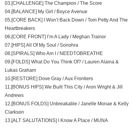
03.[CHALLENGE] The Champion / The Score
04.[BALANCE] My Girl / Boyce Avenue
05.[CORE BACK] I Won’t Back Down / Tom Petty And The
Heartbreakers
06.[CORE FRONT] I’m A Lady / Meghan Trainor
07.[HIPS] All Of My Soul / Sonohra
08.[SPIRALS] Who Am I / NEEDTOBREATHE
09.[FOLDS] What Do You Think Of? / Lauren Alaina &
Lukas Graham
10.[RESTORE] Dove Gray / Aux Frontiers
11.[BONUS HIPS] We Built This City / Aron Wright & Jill
Andrews
12.[BONUS FOLDS] Unbreakable / Janelle Monae & Kelly
Clarkson
13.[ALT SALUTATIONS] I Know A Place / MUNA