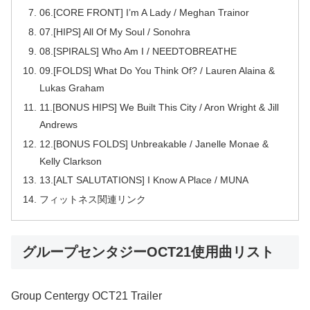
06.[CORE FRONT] I’m A Lady / Meghan Trainor
07.[HIPS] All Of My Soul / Sonohra
08.[SPIRALS] Who Am I / NEEDTOBREATHE
09.[FOLDS] What Do You Think Of? / Lauren Alaina &
Lukas Graham
11.[BONUS HIPS] We Built This City / Aron Wright & Jill
Andrews
12.[BONUS FOLDS] Unbreakable / Janelle Monae &
Kelly Clarkson
13.[ALT SALUTATIONS] I Know A Place / MUNA
フィットネス関連リンク
グループセンタジーOCT21使用曲リスト
Group Centergy OCT21 Trailer