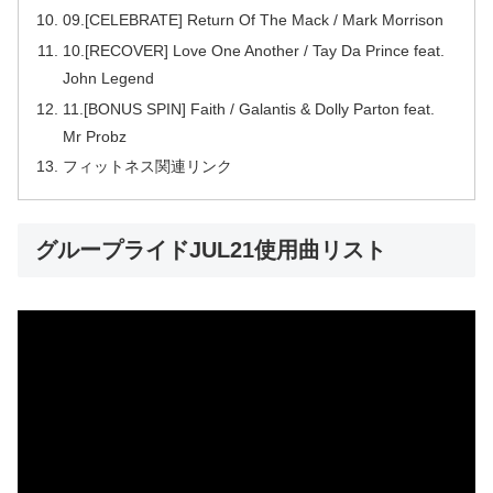
09.[CELEBRATE] Return Of The Mack / Mark Morrison
10.[RECOVER] Love One Another / Tay Da Prince feat.
John Legend
11.[BONUS SPIN] Faith / Galantis & Dolly Parton feat.
Mr Probz
フィットネス関連リンク
グループライドJUL21使用曲リスト