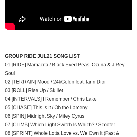
GROUP RIDE JUL21 SONG LIST
01.[RIDE] Mamacita / Black Eyed Peas, Ozuna & J Rey
Soul
02.[TERRAIN] Mood / 24kGoldn feat. Iann Dior
03.[ROLL] Rise Up / Skillet
04.[INTERVALS] I Remember / Chris Lake
05.[CHASE] This Is It / Oh the Larceny
06.[SPIN] Midnight Sky / Miley Cyrus
07.[CLIMB] Which Light Switch Is Which? / Scooter
08.[SPRINT] Whole Lotta Love vs. We Own It (Fast &