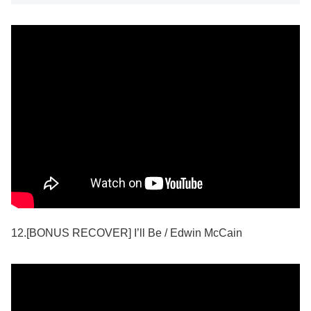
12.[BONUS RECOVER] I’ll Be / Edwin McCain