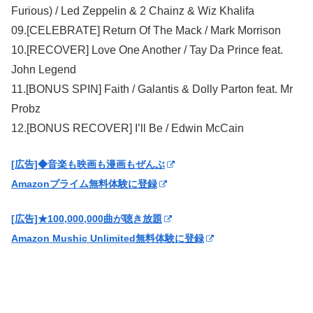
Furious) / Led Zeppelin & 2 Chainz & Wiz Khalifa
09.[CELEBRATE] Return Of The Mack / Mark Morrison
10.[RECOVER] Love One Another / Tay Da Prince feat.
John Legend
11.[BONUS SPIN] Faith / Galantis & Dolly Parton feat. Mr
Probz
12.[BONUS RECOVER] I’ll Be / Edwin McCain
[広告]◆音楽も映画も漫画もぜんぶ
Amazonプライム無料体験に登録
[広告]★100,000,000曲が聴き放題
Amazon Mushic Unlimited無料体験に登録