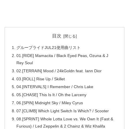
目次
グループライドJUL21使用曲リスト
01.[RIDE] Mamacita / Black Eyed Peas, Ozuna & J
Rey Soul
02.[TERRAIN] Mood / 24kGoldn feat. Iann Dior
03.[ROLL] Rise Up / Skillet
04.[INTERVALS] I Remember / Chris Lake
05.[CHASE] This Is It / Oh the Larceny
06.[SPIN] Midnight Sky / Miley Cyrus
07.[CLIMB] Which Light Switch Is Which? / Scooter
08.[SPRINT] Whole Lotta Love vs. We Own It (Fast &
Furious) / Led Zeppelin & 2 Chainz & Wiz Khalifa