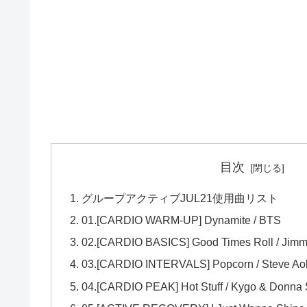
目次
グループアクティブJUL21使用曲リスト
01.[CARDIO WARM-UP] Dynamite / BTS
02.[CARDIO BASICS] Good Times Roll / Jimmi
03.[CARDIO INTERVALS] Popcorn / Steve Ao
04.[CARDIO PEAK] Hot Stuff / Kygo & Donn