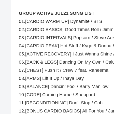
GROUP ACTIVE JUL21 SONG LIST
01.[CARDIO WARM-UP] Dynamite / BTS
02.[CARDIO BASICS] Good Times Roll / Jimmie
03.[CARDIO INTERVALS] Popcorn / Steve Ao
04.[CARDIO PEAK] Hot Stuff / Kygo & Donna
05.[ACTIVE RECOVERY] I Just Wanna Shine / 
06.[BACK & LEGS] Dancing On My Own / Cal
07.[CHEST] Push It / Crew 7 feat. Raheema
08.[ARMS] Lift It Up / Inaya Day
09.[BALANCE] Dancin’ Fool / Barry Manilow
10.[CORE] Coming Home / Sheppard
11.[RECONDITIONING] Don’t Stop / Cobi
12.[BONUS CARDIO BASICS] All For You / Ja