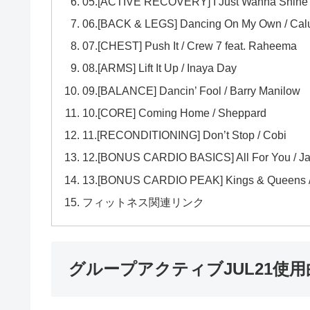
05.[ACTIVE RECOVERY] I Just Wanna Shine /
06.[BACK & LEGS] Dancing On My Own / Cal
07.[CHEST] Push It / Crew 7 feat. Raheema
08.[ARMS] Lift It Up / Inaya Day
09.[BALANCE] Dancin’ Fool / Barry Manilow
10.[CORE] Coming Home / Sheppard
11.[RECONDITIONING] Don’t Stop / Cobi
12.[BONUS CARDIO BASICS] All For You / Ja
13.[BONUS CARDIO PEAK] Kings & Queens 
フィットネス関連リンク
グループアクティブJUL21使