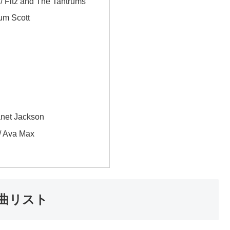
 Fitz and The Tantrums
um Scott
net Jackson
/ Ava Max
用曲リスト