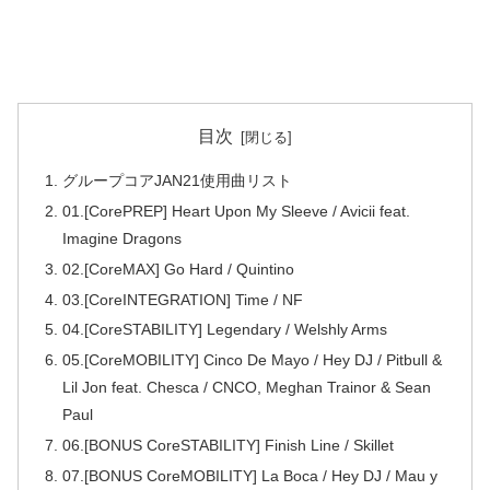
目次
グループコアJAN21使用曲リスト
01.[CorePREP] Heart Upon My Sleeve / Avicii feat.
Imagine Dragons
02.[CoreMAX] Go Hard / Quintino
03.[CoreINTEGRATION] Time / NF
04.[CoreSTABILITY] Legendary / Welshly Arms
05.[CoreMOBILITY] Cinco De Mayo / Hey DJ / Pitbull &
Lil Jon feat. Chesca / CNCO, Meghan Trainor & Sean
Paul
06.[BONUS CoreSTABILITY] Finish Line / Skillet
07.[BONUS CoreMOBILITY] La Boca / Hey DJ / Mau y