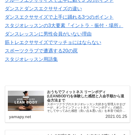
グループエクササイズで上手に動く3つのポイント
ダンスとダンスエクササイズの違い
ダンスエクササイズで上手に踊れる3つのポイント
スタジオレッスンの3大要素『イントラ・振付・場所』
ダンスレッスンに男性会員がいない理由
筋トレエクササイズでマッチョにはならない
スポーツクラブで遭遇する20の罠
スタジオレッスン用語集
おうちでフィットネス リーンボディ
(LEANBODY)を体験した感想と入会手順から退
会方法まで
スポーツクラブのスタジオレッスン大好きな管理人やまぴ
ーが、オンラインフィットネス『リーンボディ』の紹介、
そしてやってみた感想（良い点＆悪い点）を本音で紹介し
ます。プログラムの中には、かつて私たちの心と身体を熱
2021.01.25
yamapy.net
くしてくれたビリー隊長の姿もあり...