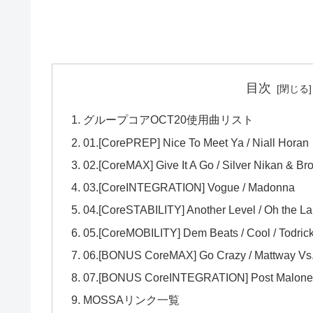
目次
グループコアOCT20使用曲リスト
01.[CorePREP] Nice To Meet Ya / Niall Horan
02.[CoreMAX] Give It A Go / Silver Nikan & B
03.[CoreINTEGRATION] Vogue / Madonna
04.[CoreSTABILITY] Another Level / Oh the L
05.[CoreMOBILITY] Dem Beats / Cool / Todrick 
06.[BONUS CoreMAX] Go Crazy / Mattway Vs. B
07.[BONUS CoreINTEGRATION] Post Malone / 
MOSSAリンク一覧