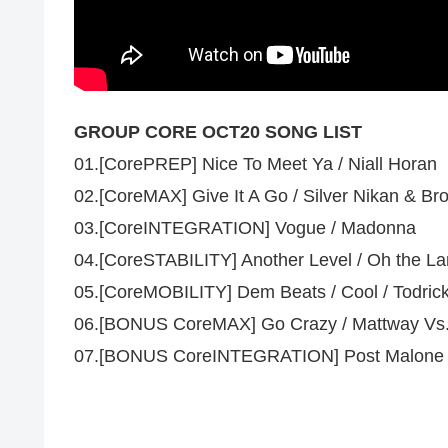
GROUP CORE OCT20 SONG LIST
01.[CorePREP] Nice To Meet Ya / Niall Horan
02.[CoreMAX] Give It A Go / Silver Nikan & B
03.[CoreINTEGRATION] Vogue / Madonna
04.[CoreSTABILITY] Another Level / Oh the La
05.[CoreMOBILITY] Dem Beats / Cool / Todrick 
06.[BONUS CoreMAX] Go Crazy / Mattway Vs. B
07.[BONUS CoreINTEGRATION] Post Malone / 