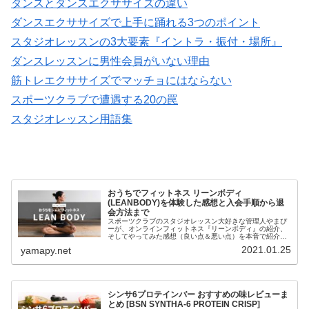
ダンスとダンスエクササイズの違い
ダンスエクササイズで上手に踊れる3つのポイント
スタジオレッスンの3大要素『イントラ・振付・場所』
ダンスレッスンに男性会員がいない理由
筋トレエクササイズでマッチョにはならない
スポーツクラブで遭遇する20の罠
スタジオレッスン用語集
おうちでフィットネス リーンボディ
(LEANBODY)を体験した感想と入会手順から退
会方法まで
スポーツクラブのスタジオレッスン大好きな管理人やまぴ
ーが、オンラインフィットネス『リーンボディ』の紹介、
そしてやってみた感想（良い点＆悪い点）を本音で紹介し
ます。プログラムの中には、かつて私たちの心と身体を熱
2021.01.25
yamapy.net
くしてくれたビリー隊長の姿もあり...
シンサ6プロテインバー おすすめの味レビューま
とめ [BSN SYNTHA-6 PROTEIN CRISP]