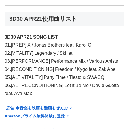
3D30 APR21使用曲リスト
3D30 APR21 SONG LIST
01.[PREP] X / Jonas Brothers feat. Karol G
02.[VITALITY] Legendary / Skillet
03.[PERFORMANCE] Performance Mix / Various Artists
04.[RECONDITIONING] Freedom / Kygo feat. Zak Abel
05.[ALT VITALITY] Party Time / Tiesto & SWACQ
06.[ALT RECONDITIONING] Let It Be Me / David Guetta
feat. Ava Max
[広告]◆音楽も映画も漫画もぜんぶ
Amazonプライム無料体験に登録