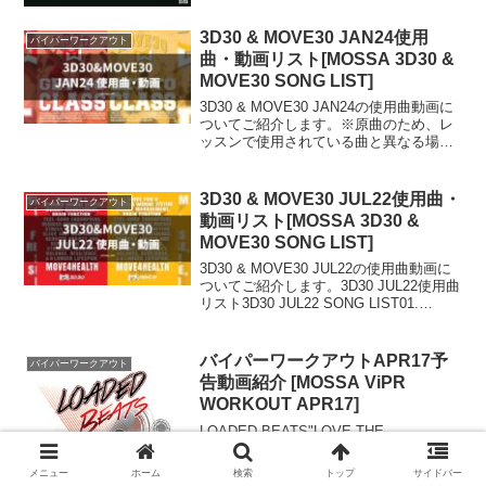
3D30 & MOVE30 JAN24使用
バイパーワークアウト
曲・動画リスト[MOSSA 3D30 &
MOVE30 SONG LIST]
3D30 & MOVE30 JAN24の使用曲動画に
ついてご紹介します。※原曲のため、レ
ッスンで使用されている曲と異なる場合
があります。3D30 JAN24使用曲リスト
3D30 JAN24 SONG LIST01. MAKE IT
LOOK...
3D30 & MOVE30 JUL22使用曲・
バイパーワークアウト
動画リスト[MOSSA 3D30 &
MOVE30 SONG LIST]
3D30 & MOVE30 JUL22の使用曲動画に
ついてご紹介します。3D30 JUL22使用曲
リスト3D30 JUL22 SONG LIST01.
Rolling Stone / Laidback Luke feat. David
Go...
バイパーワークアウトAPR17予
バイパーワークアウト
告動画紹介 [MOSSA ViPR
WORKOUT APR17]
LOADED BEATS"LOVE THE
INTENSITY OF THIS NEW
WORKOUT!""THREE-DIMENSIONAL
メニュー
ホーム
検索
トップ
サイドバー
LEG BURNER!""PERFORMANCE LET