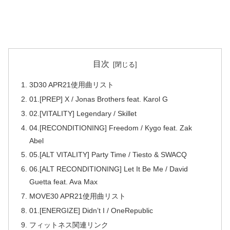
目次
3D30 APR21使用曲リスト
01.[PREP] X / Jonas Brothers feat. Karol G
02.[VITALITY] Legendary / Skillet
04.[RECONDITIONING] Freedom / Kygo feat. Zak
Abel
05.[ALT VITALITY] Party Time / Tiesto & SWACQ
06.[ALT RECONDITIONING] Let It Be Me / David
Guetta feat. Ava Max
MOVE30 APR21使用曲リスト
01.[ENERGIZE] Didn’t I / OneRepublic
フィットネス関連リンク