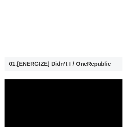
01.[ENERGIZE] Didn’t I / OneRepublic