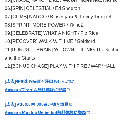
05.[CHASE] FANCY LIKE / Walker Hayes feat. Kesha
06.[SPIN] CELESTIAL / Ed Sheeran
07.[CLIMB] NARCO / Blasterjaxx & Timmy Trumpet
08.[SPRINT] MORE POWER / 7kingZ
09.[CELEBRATE] WHAT A NIGHT / Flo Rida
10.[RECOVER] WALK WITH ME / Goldford
11.[BONUS TERRAIN] WE OWN THE NIGHT / Sophie
and the Giants
12.[BONUS CHASE] PLAY WITH FIRE / WAR*HALL
[広告]◆音楽も映画も漫画もぜんぶ
Amazonプライム無料体験に登録
[広告]★100,000,000曲が聴き放題
Amazon Mushic Unlimited無料体験に登録