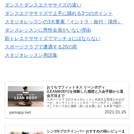
ダンスとダンスエクササイズの違い
ダンスエクササイズで上手に踊れる3つのポイント
スタジオレッスンの3大要素『イントラ・振付・場所』
ダンスレッスンに男性会員がいない理由
筋トレエクササイズでマッチョにはならない
スポーツクラブで遭遇する20の罠
スタジオレッスン用語集
おうちでフィットネス リーンボディ
(LEANBODY)を体験した感想と入会手順から退
会方法まで
スポーツクラブのスタジオレッスン大好きな管理人やまぴ
ーが、オンラインフィットネス『リーンボディ』の紹介、
そしてやってみた感想（良い点＆悪い点）を本音で紹介し
ます。プログラムの中には、かつて私たちの心と身体を熱
2021.01.25
yamapy.net
くしてくれたビリー隊長の姿もあり...
シンサ6プロテインバー おすすめの味レビューま