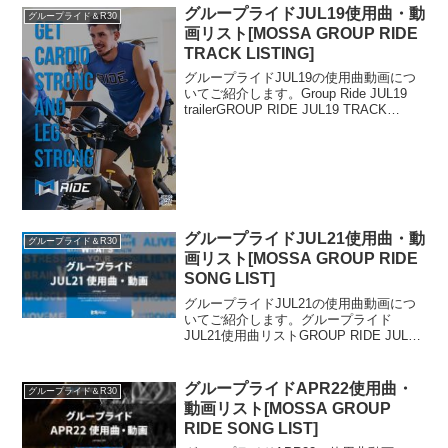
グループライドJUL19使用曲・動
グループライド＆R30
画リスト[MOSSA GROUP RIDE
TRACK LISTING]
グループライドJUL19の使用曲動画につ
いてご紹介します。Group Ride JUL19
trailerGROUP RIDE JUL19 TRACK
LISTING01. Motownphilly / Boyz II
Men02. Hap...
グループライドJUL21使用曲・動
グループライド＆R30
画リスト[MOSSA GROUP RIDE
SONG LIST]
グループライドJUL21の使用曲動画につ
いてご紹介します。グループライド
JUL21使用曲リストGROUP RIDE JUL21
SONG LIST01. Mamacita / Black Eyed
Peas, Ozuna & J Rey S...
グループライドAPR22使用曲・
グループライド＆R30
動画リスト[MOSSA GROUP
RIDE SONG LIST]