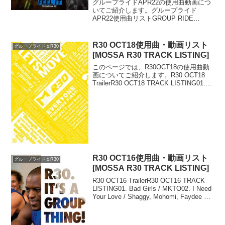
グループライドAPR22の使用曲動画につ
いてご紹介します。グループライド
APR22使用曲リストGROUP RIDE
APR22 SONG LIST01. Go To Work / Tim
Omaji02. Solo / Clean Band...
R30 OCT18使用曲・動画リスト
グループライド＆R30
[MOSSA R30 TRACK LISTING]
このページでは、R30OCT18の使用曲動
画についてご紹介します。R30 OCT18
TrailerR30 OCT18 TRACK LISTING01.
Mayores / Becky G feat. Bad Bunny02.
Jessie...
R30 OCT16使用曲・動画リスト
グループライド＆R30
[MOSSA R30 TRACK LISTING]
R30 OCT16 TrailerR30 OCT16 TRACK
LISTING01. Bad Girls / MKTO02. I Need
Your Love / Shaggy, Mohomi, Faydee &
Costi03. Bil...