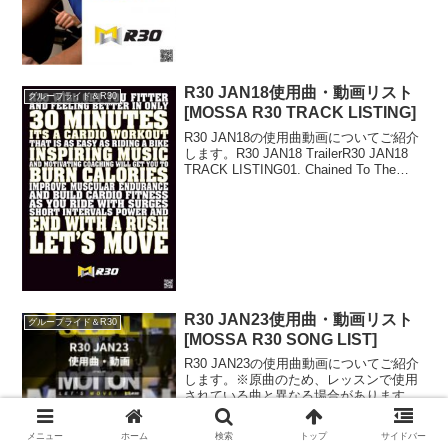
R30 JAN18使用曲・動画リスト
グループライド＆R30
[MOSSA R30 TRACK LISTING]
R30 JAN18の使用曲動画についてご紹介
します。R30 JAN18 TrailerR30 JAN18
TRACK LISTING01. Chained To The
Rhythm / Katy Perry feat. Skip Marl...
R30 JAN23使用曲・動画リスト
グループライド＆R30
[MOSSA R30 SONG LIST]
R30 JAN23の使用曲動画についてご紹介
します。※原曲のため、レッスンで使用
されている曲と異なる場合があります。
R30 JAN23使用曲リストR30 JAN23
SONG LIST01. RISE UP / WALK THE
メニュー
ホーム
検索
トップ
サイドバー
MOON0...