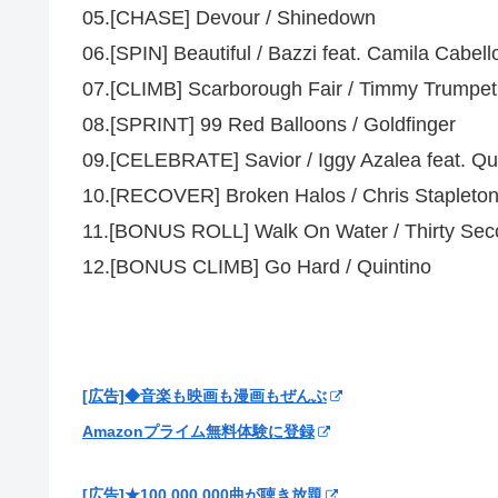
05.[CHASE] Devour / Shinedown
06.[SPIN] Beautiful / Bazzi feat. Camila Cabell
07.[CLIMB] Scarborough Fair / Timmy Trumpe
08.[SPRINT] 99 Red Balloons / Goldfinger
09.[CELEBRATE] Savior / Iggy Azalea feat. Q
10.[RECOVER] Broken Halos / Chris Stapleto
11.[BONUS ROLL] Walk On Water / Thirty Sec
12.[BONUS CLIMB] Go Hard / Quintino
[広告]◆音楽も映画も漫画もぜんぶ
Amazonプライム無料体験に登録
[広告]★100,000,000曲が聴き放題