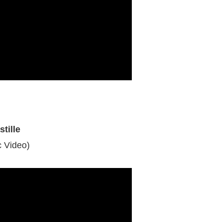
tille
c Video)