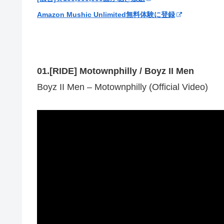
Amazon Mushic Unlimited無料体験に登録
01.[RIDE] Motownphilly / Boyz II Men
Boyz II Men – Motownphilly (Official Video)