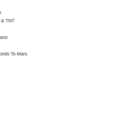
o
t & TNT
uavo
n
onds To Mars