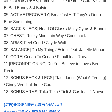
04.[CARDIO PEAK] Fame vs. I Like It / Irene Cara & Cardi
B, Bad Bunny & J Balvin
05.[ACTIVE RECOVERY] Breakfast At Tiffany’s / Deep
Blue Something
06.[BACK & LEGS] Heart Of Glass / Miley Cyrus & Blondie
07.[CHEST] Rocky Mountain Way / Godsmack
08.[ARMS] Feel Good / Zayde Wolf
09.[BALANCE] Do My Thing / Estelle feat. Janelle Monae
10.[CORE] Ocean To Ocean / Pitbull feat. Rhea
11.[RECONDITIONING] Do You Believe in Love / Ben
Rector
12.[BONUS BACK & LEGS] Flashdance (What A Feeling)
/ Ginny Vee feat. Irene Cara
13.[BONUS ARMS] Tuka Tuka / Ticli & Gas feat. J Nueve
[広告]◆音楽も映画も漫画もぜんぶ
Amazonプライム無料体験に登録