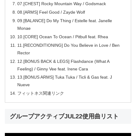
07.[CHEST] Rocky Mountain Way / Godsmack
08.[ARMS] Feel Good / Zayde Wolf
09.[BALANCE] Do My Thing / Estelle feat. Janelle
Monae
10.[CORE] Ocean To Ocean / Pitbull feat. Rhea
11.[RECONDITIONING] Do You Believe in Love / Ben
Rector
12.[BONUS BACK & LEGS] Flashdance (What A
Feeling) / Ginny Vee feat. Irene Cara
13.[BONUS ARMS] Tuka Tuka / Ticli & Gas feat. J
Nueve
フィットネス関連リンク
グループアクティブJUL22使用曲リスト