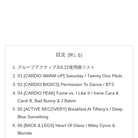
目次
グループアクティブJUL22使用曲リスト
01.[CARDIO WARM-UP] Saturday / Twenty One Pilots
02.[CARDIO BASICS] Permission To Dance / BTS
04.[CARDIO PEAK] Fame vs. I Like It / Irene Cara &
Cardi B, Bad Bunny & J Balvin
05.[ACTIVE RECOVERY] Breakfast At Tiffany’s / Deep
Blue Something
06.[BACK & LEGS] Heart Of Glass / Miley Cyrus &
Blondie