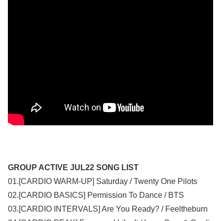
GROUP ACTIVE JUL22 SONG LIST
01.[CARDIO WARM-UP] Saturday / Twenty One Pilots
02.[CARDIO BASICS] Permission To Dance / BTS
03.[CARDIO INTERVALS] Are You Ready? / Feeltheburn