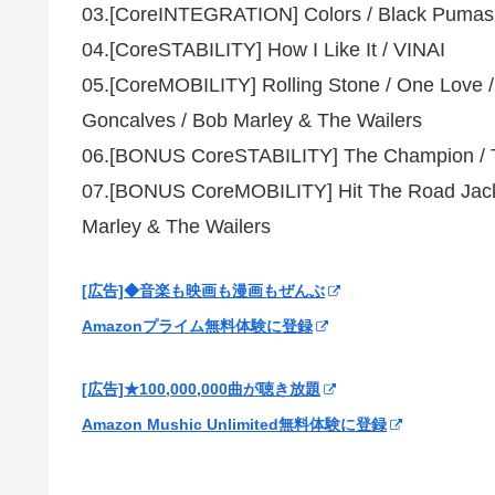
03.[CoreINTEGRATION] Colors / Black Pumas
04.[CoreSTABILITY] How I Like It / VINAI
05.[CoreMOBILITY] Rolling Stone / One Love /
Goncalves / Bob Marley & The Wailers
06.[BONUS CoreSTABILITY] The Champion / 
07.[BONUS CoreMOBILITY] Hit The Road Jack/ 
Marley & The Wailers
[広告]◆音楽も映画も漫画もぜんぶ
Amazonプライム無料体験に登録
[広告]★100,000,000曲が聴き放題
Amazon Mushic Unlimited無料体験に登録