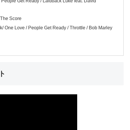
 People Get Ready / Laidback Luke feat. David
 The Score
One Love / People Get Ready / Throttle / Bob Marley
ト