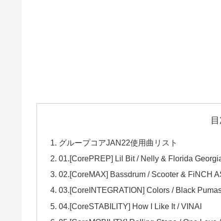
目
グループコアJAN22使用曲リスト
01.[CorePREP] Lil Bit / Nelly & Florida Georgi
02.[CoreMAX] Bassdrum / Scooter & FiNCH 
03.[CoreINTEGRATION] Colors / Black Puma
04.[CoreSTABILITY] How I Like It / VINAI