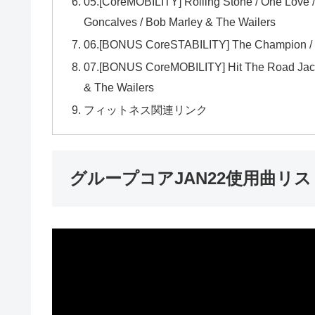
05.[CoreMOBILITY] Rolling Stone / One Love /
Goncalves / Bob Marley & The Wailers
06.[BONUS CoreSTABILITY] The Champion /
07.[BONUS CoreMOBILITY] Hit The Road Jack/ 
& The Wailers
フィットネス関連リンク
グループコアJAN22使用曲リス