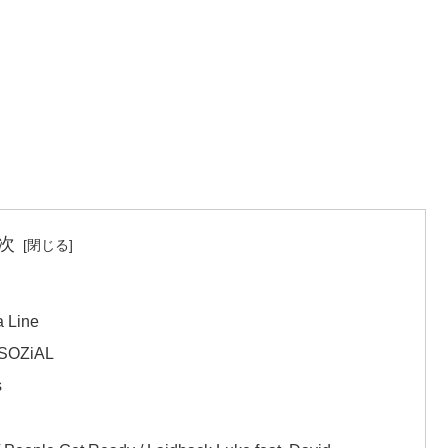
次
a Line
ASOZiAL
s