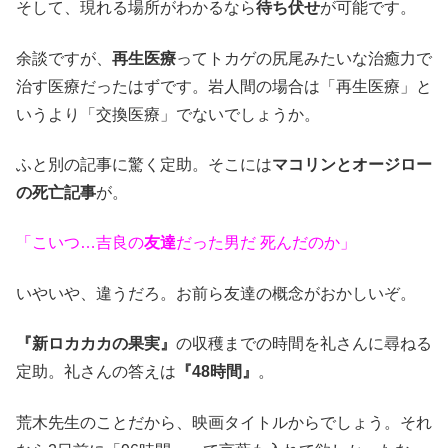
そして、現れる場所がわかるなら
待ち伏せ
が可能です。
余談ですが、
再生医療
ってトカゲの尻尾みたいな治癒力で
治す医療だったはずです。岩人間の場合は「再生医療」と
いうより「交換医療」でないでしょうか。
ふと別の記事に驚く定助。そこには
マコリンとオージロー
の死亡記事
が。
「こいつ…吉良の
友達
だった男だ 死んだのか」
いやいや、違うだろ。お前ら友達の概念がおかしいぞ。
『新ロカカカの果実』
の収穫までの時間を礼さんに尋ねる
定助。礼さんの答えは
『48時間』
。
荒木先生のことだから、映画タイトルからでしょう。それ