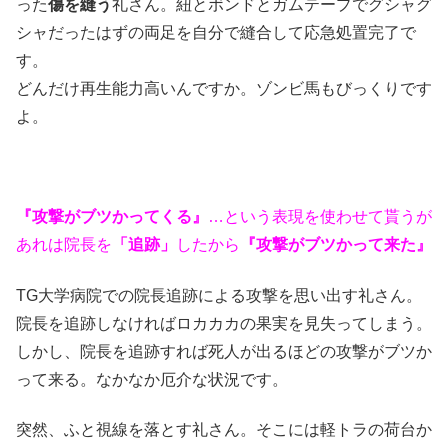
った
傷を縫う
礼さん。紐とボンドとガムテープでグシャグ
シャだったはずの両足を自分で縫合して応急処置完了で
す。
どんだけ再生能力高いんですか。ゾンビ馬もびっくりです
よ。
『攻撃がブツかってくる』
…という表現を使わせて貰うが
あれは院長を
「追跡」
したから
『攻撃がブツかって来た』
TG大学病院での院長追跡による攻撃を思い出す礼さん。
院長を追跡しなければロカカカの果実を見失ってしまう。
しかし、院長を追跡すれば死人が出るほどの攻撃がブツか
って来る。なかなか厄介な状況です。
突然、ふと視線を落とす礼さん。そこには軽トラの荷台か