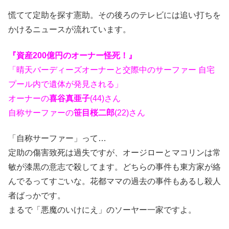
慌てて定助を探す憲助。その後ろのテレビには追い打ちを
かけるニュースが流れています。
『資産200億円のオーナー怪死！』
「晴天バーディーズオーナーと交際中のサーファー 自宅
プール内で遺体が発見される」
オーナーの
喜谷真亜子
(44)さん
自称サーファーの
笹目桜二郎
(22)さん
「自称サーファー」って…
定助の傷害致死は過失ですが、オージローとマコリンは常
敏が漆黒の意志で殺してます。どちらの事件も東方家が絡
んでるってすごいな。花都ママの過去の事件もあるし殺人
者ばっかです。
まるで「悪魔のいけにえ」のソーヤー一家ですよ。