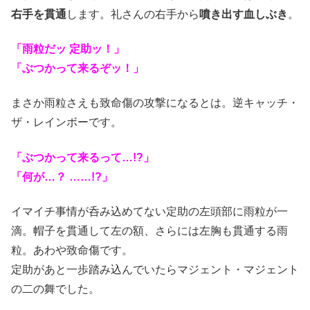
右手を貫通
します。礼さんの右手から
噴き出す血しぶき
。
「雨粒だッ 定助ッ！」
「ぶつかって来るぞッ！」
まさか雨粒さえも致命傷の攻撃になるとは。逆キャッチ・
ザ・レインボーです。
「ぶつかって来るって…!?」
「何が…？ ……!?」
イマイチ事情が呑み込めてない定助の左頭部に雨粒が一
滴。帽子を貫通して左の額、さらには左胸も貫通する雨
粒。あわや致命傷です。
定助があと一歩踏み込んでいたらマジェント・マジェント
の二の舞でした。