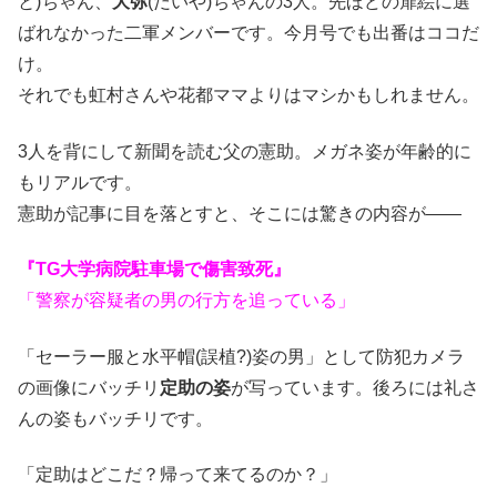
と)ちゃん、
大弥
(だいや)ちゃんの3人。先ほどの扉絵に選
ばれなかった二軍メンバーです。今月号でも出番はココだ
け。
それでも虹村さんや花都ママよりはマシかもしれません。
3人を背にして新聞を読む父の憲助。メガネ姿が年齢的に
もリアルです。
憲助が記事に目を落とすと、そこには驚きの内容が――
『TG大学病院駐車場で傷害致死』
「警察が容疑者の男の行方を追っている」
「セーラー服と水平帽(誤植?)姿の男」として防犯カメラ
の画像にバッチリ
定助の姿
が写っています。後ろには礼さ
んの姿もバッチリです。
「定助はどこだ？帰って来てるのか？」