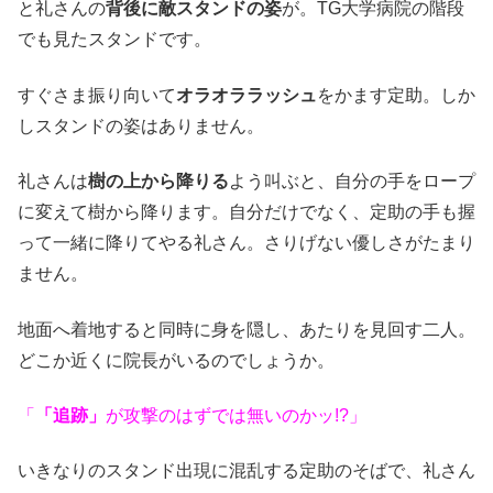
と礼さんの
背後に敵スタンドの姿
が。TG大学病院の階段
でも見たスタンドです。
すぐさま振り向いて
オラオララッシュ
をかます定助。しか
しスタンドの姿はありません。
礼さんは
樹の上から降りる
よう叫ぶと、自分の手をロープ
に変えて樹から降ります。自分だけでなく、定助の手も握
って一緒に降りてやる礼さん。さりげない優しさがたまり
ません。
地面へ着地すると同時に身を隠し、あたりを見回す二人。
どこか近くに院長がいるのでしょうか。
「
「追跡」
が攻撃のはずでは無いのかッ!?」
いきなりのスタンド出現に混乱する定助のそばで、礼さん