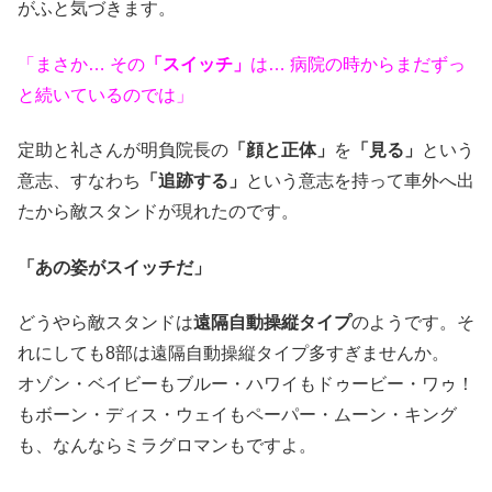
がふと気づきます。
「まさか… その
「スイッチ」
は… 病院の時からまだずっ
と続いているのでは」
定助と礼さんが明負院長の
「顔と正体」
を
「見る」
という
意志、すなわち
「追跡する」
という意志を持って車外へ出
たから敵スタンドが現れたのです。
「あの姿がスイッチだ」
どうやら敵スタンドは
遠隔自動操縦タイプ
のようです。そ
れにしても8部は遠隔自動操縦タイプ多すぎませんか。
オゾン・ベイビーもブルー・ハワイもドゥービー・ワゥ！
もボーン・ディス・ウェイもペーパー・ムーン・キング
も、なんならミラグロマンもですよ。