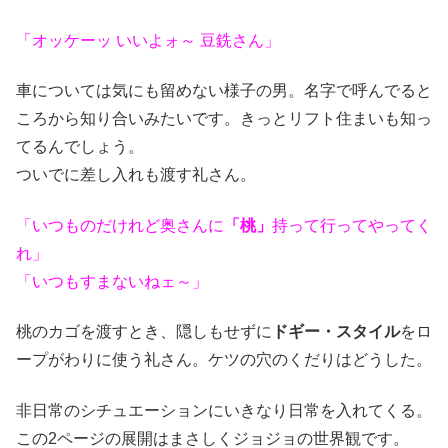
「オッケーッ いいよォ～ 豆銑さん」
車については気にも留めない様子の男。名字で呼んでると
ころから知り合いみたいです。きっとリフト住まいも知っ
てるんでしょう。
ついでに差し入れも渡す礼さん。
「いつものだけれど奥さんに
「桃」
持って行ってやってく
れ」
「いつもすまないねェ～」
桃のカゴを渡すとき、隠しもせずに
ドギー・スタイル
をロ
ープがわりに使う礼さん。ケツの穴のくだりはどうした。
非日常のシチュエーションにいきなり日常を入れてくる。
この2ページの展開はまさしくジョジョの世界観です。