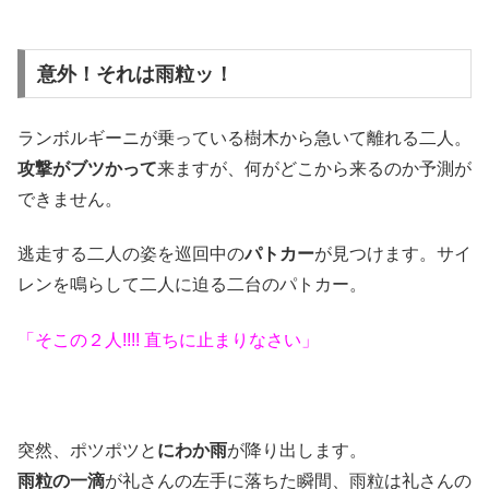
意外！それは雨粒ッ！
ランボルギーニが乗っている樹木から急いて離れる二人。
攻撃がブツかって
来ますが、何がどこから来るのか予測が
できません。
逃走する二人の姿を巡回中の
パトカー
が見つけます。サイ
レンを鳴らして二人に迫る二台のパトカー。
「そこの２人!!!! 直ちに止まりなさい」
突然、ポツポツと
にわか雨
が降り出します。
雨粒の一滴
が礼さんの左手に落ちた瞬間、雨粒は礼さんの