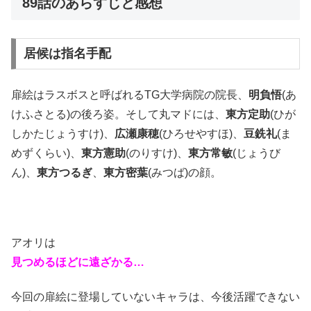
89話のあらすじと感想
居候は指名手配
扉絵はラスボスと呼ばれるTG大学病院の院長、
明負悟
(あ
けふさとる)の後ろ姿。そして丸マドには、
東方定助
(ひが
しかたじょうすけ)、
広瀬康穂
(ひろせやすほ)、
豆銑礼
(ま
めずくらい)、
東方憲助
(のりすけ)、
東方常敏
(じょうび
ん)、
東方つるぎ
、
東方密葉
(みつば)の顔。
アオリは
見つめるほどに遠ざかる…
今回の扉絵に登場していないキャラは、今後活躍できない