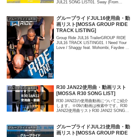
JUL21 SONG LIST01. Sway (From
Songland) / Luis Fonsi02. Better Days /
OneRe...
グループライドJUL16使用曲・動
グループライド＆R30
画リスト[MOSSA GROUP RIDE
TRACK LISTING]
Group Ride JUL16 TrailerGROUP RIDE
JUL16 TRACK LISTING01. I Need Your
Love / Shaggy feat. Mohombi, Faydee &
Costi02. Sam...
R30 JAN22使用曲・動画リスト
グループライド＆R30
[MOSSA R30 SONG LIST]
R30 JAN22の使用曲動画についてご紹介
します。※09の動画は検索中です。R30
JAN22使用曲リストR30 JAN22 SONG
LIST01. Let Me Reintroduce Myself /
Gwen Stefani02....
グループライドJUL21使用曲・動
グループライド＆R30
画リスト[MOSSA GROUP RIDE