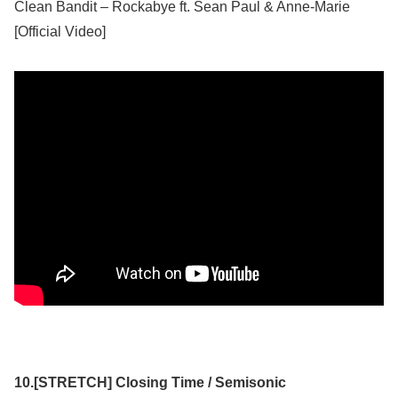
Clean Bandit – Rockabye ft. Sean Paul & Anne-Marie
[Official Video]
10.[STRETCH] Closing Time / Semisonic