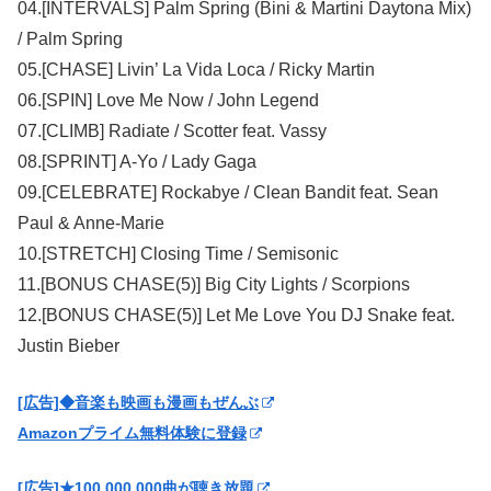
04.[INTERVALS] Palm Spring (Bini & Martini Daytona Mix)
/ Palm Spring
05.[CHASE] Livin’ La Vida Loca / Ricky Martin
06.[SPIN] Love Me Now / John Legend
07.[CLIMB] Radiate / Scotter feat. Vassy
08.[SPRINT] A-Yo / Lady Gaga
09.[CELEBRATE] Rockabye / Clean Bandit feat. Sean
Paul & Anne-Marie
10.[STRETCH] Closing Time / Semisonic
11.[BONUS CHASE(5)] Big City Lights / Scorpions
12.[BONUS CHASE(5)] Let Me Love You DJ Snake feat.
Justin Bieber
[広告]◆音楽も映画も漫画もぜんぶ
Amazonプライム無料体験に登録
[広告]★100,000,000曲が聴き放題