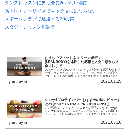
ダンスレッスンに男性会員がいない理由
筋トレエクササイズでマッチョにはならない
スポーツクラブで遭遇する20の罠
スタジオレッスン用語集
おうちでフィットネス リーンボディ
(LEANBODY)を体験した感想と入会手順から退
会方法まで
スポーツクラブのスタジオレッスン大好きな管理人やまぴ
ーが、オンラインフィットネス『リーンボディ』の紹介、
そしてやってみた感想（良い点＆悪い点）を本音で紹介し
ます。プログラムの中には、かつて私たちの心と身体を熱
2021.01.25
yamapy.net
くしてくれたビリー隊長の姿もあり...
シンサ6プロテインバー おすすめの味レビューま
とめ [BSN SYNTHA-6 PROTEIN CRISP]
この記事は、フィットネス大好きな管理人のやまぴーが、
シンサ6のおススメプロテインバーについて詳しく紹介し
ています。先に結論を言うと、おすすめの味ランキングト
ップ5は、ランキング1位：塩トフィープレッツェルランキ
ング2位：ピーナッツバタークラ...
2021.05.18
yamapy.net