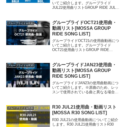
いてご紹介します。グループライド
JUL22使用曲リストGROUP RIDE JUL22
SONG LIST01. Lie Lie Lie / Joshua
Bassett02. Country Gir...
グループライドOCT21使用曲・
グループライド＆R30
動画リスト[MOSSA GROUP
RIDE SONG LIST]
グループライドOCT21の使用曲動画につ
いてご紹介します。グループライド
OCT21使用曲リストGROUP RIDE
OCT21 SONG LIST01. Fred Astaire /
Jukebox the Ghost02. I'm So ...
グループライドJAN23使用曲・
グループライド＆R30
動画リスト[MOSSA GROUP
RIDE SONG LIST]
グループライドJAN23の使用曲動画につ
いてご紹介します。※原曲のため、レッ
スンで使用されている曲と異なる場合が
あります。グループライドJAN23使用曲
リストGROUP RIDE JAN23 SONG
LIST01. GOOD VIBES ...
R30 JUL21使用曲・動画リスト
グループライド＆R30
[MOSSA R30 SONG LIST]
R30 JUL21の使用曲動画についてご紹介
します。R30 JUL21使用曲リストR30