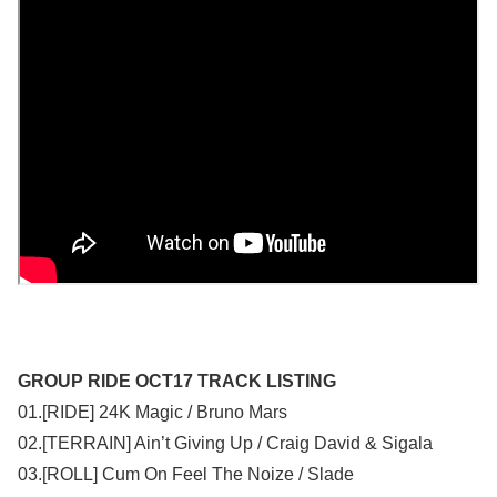
GROUP RIDE OCT17 TRACK LISTING
01.[RIDE] 24K Magic / Bruno Mars
02.[TERRAIN] Ain’t Giving Up / Craig David & Sigala
03.[ROLL] Cum On Feel The Noize / Slade