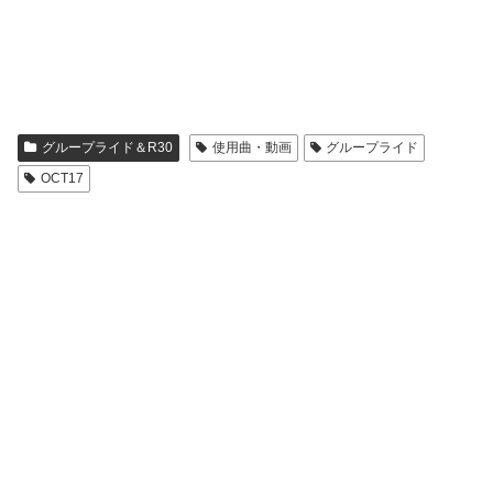
グループライド＆R30
使用曲・動画
グループライド
OCT17