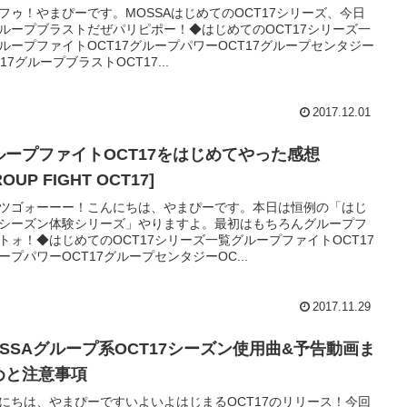
フゥ！やまぴーです。MOSSAはじめてのOCT17シリーズ、今日
ループブラストだぜパリピポー！◆はじめてのOCT17シリーズ一
ループファイトOCT17グループパワーOCT17グループセンタジー
T17グループブラストOCT17...
2017.12.01
ループファイトOCT17をはじめてやった感想
ROUP FIGHT OCT17]
ツゴォーーー！こんにちは、やまぴーです。本日は恒例の「はじ
シーズン体験シリーズ」やりますよ。最初はもちろんグループフ
トォ！◆はじめてのOCT17シリーズ一覧グループファイトOCT17
ープパワーOCT17グループセンタジーOC...
2017.11.29
OSSAグループ系OCT17シーズン使用曲&予告動画ま
めと注意事項
にちは、やまぴーですいよいよはじまるOCT17のリリース！今回