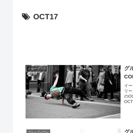
OCT17
グ
グループコア
CO
イー
リー
のO
OC
グ
グループパワー