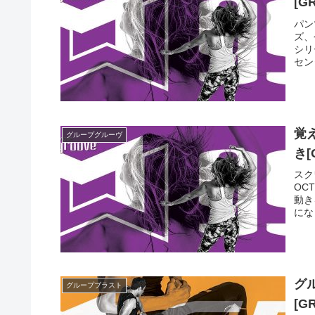
[G
パン
ズ、
シリ
セン
覚
グループグルーヴ
き[
スク
OC
動き
にな
グ
グループブラスト
[G