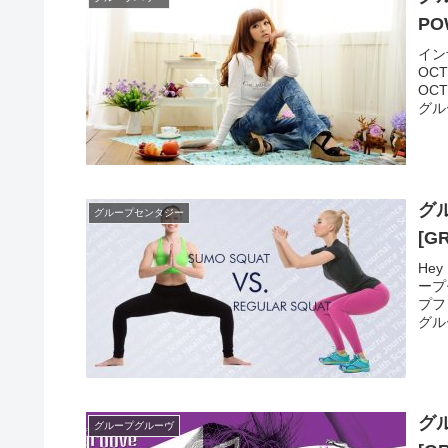
PO
イン
OC
OC
グル
グ
グループセンタジー
[G
He
ープ
プフ
グル
グ
グループグルーヴ