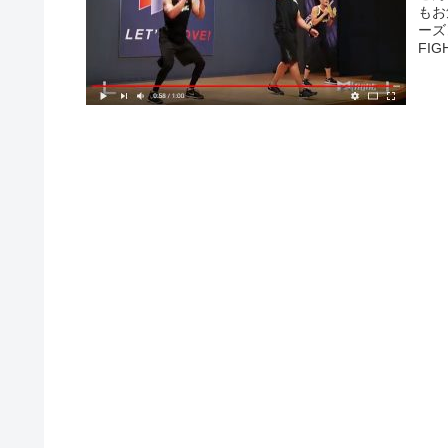
もお
ーズ
FIG