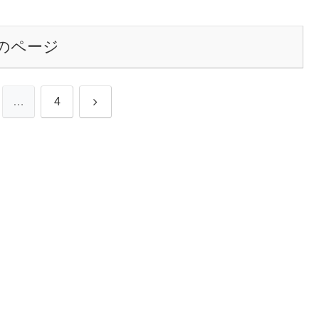
のページ
次
…
4
へ