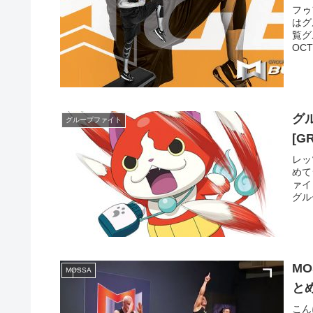
フゥ
はグ
覧グ
OC
グ
グループファイト
[G
レッ
めて
ァイ
グル
M
MOSSA
と
こん