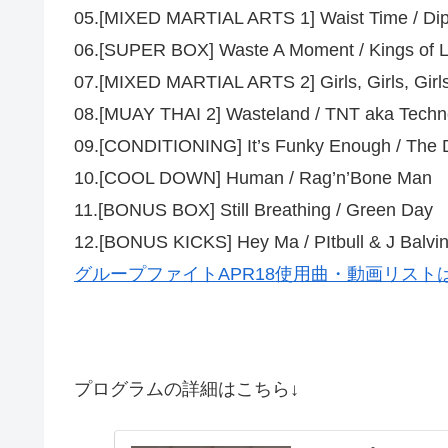
05.[MIXED MARTIAL ARTS 1] Waist Time / Dipl
06.[SUPER BOX] Waste A Moment / Kings of 
07.[MIXED MARTIAL ARTS 2] Girls, Girls, Girls
08.[MUAY THAI 2] Wasteland / TNT aka Techn
09.[CONDITIONING] It’s Funky Enough / The 
10.[COOL DOWN] Human / Rag’n’Bone Man
11.[BONUS BOX] Still Breathing / Green Day
12.[BONUS KICKS] Hey Ma / PItbull & J Balvin 
グループファイトAPR18使用曲・動画リスト
プログラムの詳細はこちら↓