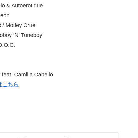
o & Autoerotique
Leon
 / Motley Crue
oboy ‘N’ Tuneboy
D.O.C.
feat. Camilla Cabello
はこちら