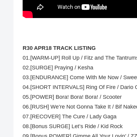
R30 APR18 TRACK LISTING
01.[WARM-UP] Roll Up / Fitz and The Tantrum
02.[SURGE] Praying / Kesha
03.[ENDURANCE] Come With Me Now / Swee
04.[SHORT INTERVALS] Ring Of Fire / Dario 
05.[POWER] Bora! Bora! Bora! / Scooter
06.[RUSH] We’re Not Gonna Take It / Bif Nake
07.[RECOVER] The Cure / Lady Gaga
08.[Bonus SURGE] Let’s Ride / Kid Rock
09.[Bonus POWER] Gimme All Your Lovin’ / Z