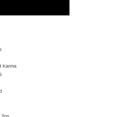
s
t Karma
G
d
Z Top