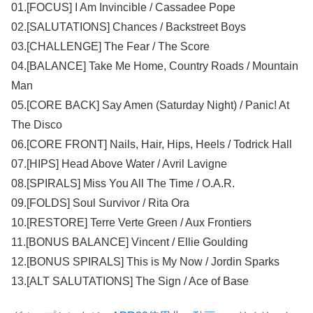
01.[FOCUS] I Am Invincible / Cassadee Pope
02.[SALUTATIONS] Chances / Backstreet Boys
03.[CHALLENGE] The Fear / The Score
04.[BALANCE] Take Me Home, Country Roads / Mountain
Man
05.[CORE BACK] Say Amen (Saturday Night) / Panic! At
The Disco
06.[CORE FRONT] Nails, Hair, Hips, Heels / Todrick Hall
07.[HIPS] Head Above Water / Avril Lavigne
08.[SPIRALS] Miss You All The Time / O.A.R.
09.[FOLDS] Soul Survivor / Rita Ora
10.[RESTORE] Terre Verte Green / Aux Frontiers
11.[BONUS BALANCE] Vincent / Ellie Goulding
12.[BONUS SPIRALS] This is My Now / Jordin Sparks
13.[ALT SALUTATIONS] The Sign / Ace of Base