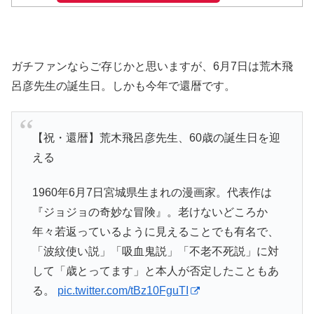
ガチファンならご存じかと思いますが、6月7日は荒木飛
呂彦先生の誕生日。しかも今年で還暦です。
【祝・還暦】荒木飛呂彦先生、60歳の誕生日を迎
える
1960年6月7日宮城県生まれの漫画家。代表作は
『ジョジョの奇妙な冒険』。老けないどころか
年々若返っているように見えることでも有名で、
「波紋使い説」「吸血鬼説」「不老不死説」に対
して「歳とってます」と本人が否定したこともあ
る。
pic.twitter.com/tBz10FguTI