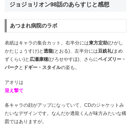
ジョジョリオン98話のあらすじと感想
あつまれ病院のラボ
表紙はキャラの集合カット。右半分には
東方定助
(ひがし
かたじょうすけ)と
透龍
(とおる)、左半分には
豆銑礼
(まめ
ずくらい)と
広瀬康穂
(ひろせやすほ)、さらに
ペイズリー・
パーク
と
ドギー・スタイル
の姿も。
アオリは
迎え撃て
各キャラの顔がアップになっていて、CDのジャケットみ
たいなデザインです。なんだか透龍くんが味方みたいな構
図ではありますが。