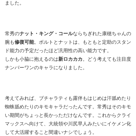
ました。
常秀の
ナット・キング・コール
ならちぎれた康穂ちゃんの
腕も
修復可能
。ボルトとナットは、もともと定助のスタン
ド能力の予定だったほど汎用性の高い能力です。
しかも小脇に抱えるのは
新ロカカカ
。どう考えても注目度
ナンバーワンのキャラになりました。
考えてみれば、ブチャラティも露伴もはじめは汗舐めたり
蜘蛛舐めたりのキモキャラだったんです。常秀はそのキモ
い期間がちょっと長かっただけなんです。これからクライ
マックスへ向けて、大統領や川尻早人みたいにイケメン化
して大活躍すること間違いナシでしょう。