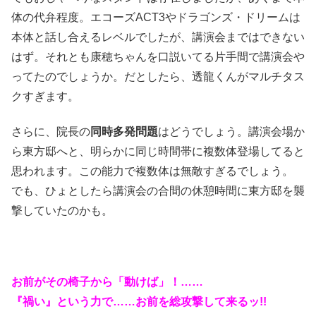
体の代弁程度。エコーズACT3やドラゴンズ・ドリームは
本体と話し合えるレベルでしたが、講演会まではできない
はず。それとも康穂ちゃんを口説いてる片手間で講演会や
ってたのでしょうか。だとしたら、透龍くんがマルチタス
クすぎます。
さらに、院長の
同時多発問題
はどうでしょう。講演会場か
ら東方邸へと、明らかに同じ時間帯に複数体登場してると
思われます。この能力で複数体は無敵すぎるでしょう。
でも、ひょとしたら講演会の合間の休憩時間に東方邸を襲
撃していたのかも。
お前がその椅子から「動けば」！……
『禍い』という力で……お前を総攻撃して来るッ!!