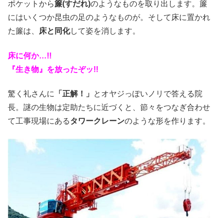
ポケットから
簾(すだれ)
のようなものを取り出します。簾
にはいくつか昆虫の足のようなものが。そして床に置かれ
た簾は、
床と同化
して姿を消します。
床に何か…!!
『生き物』を放ったぞッ!!
驚く礼さんに
「正解！」
とオヤジっぽいノリで答える院
長。謎の生物は定助たちに近づくと、節々をつなぎ合わせ
て工事現場にある
タワークレーン
のような形を作ります。