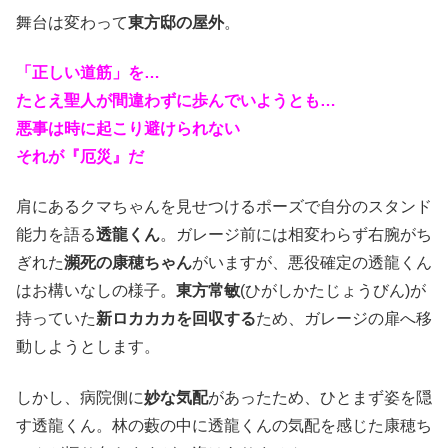
舞台は変わって
東方邸の屋外
。
「正しい道筋」を…
たとえ聖人が間違わずに歩んでいようとも…
悪事は時に起こり避けられない
それが『厄災』だ
肩にあるクマちゃんを見せつけるポーズで自分のスタンド
能力を語る
透龍くん
。ガレージ前には相変わらず右腕がち
ぎれた
瀕死の康穂ちゃん
がいますが、悪役確定の透龍くん
はお構いなしの様子。
東方常敏
(ひがしかたじょうびん)が
持っていた
新ロカカカを回収する
ため、ガレージの扉へ移
動しようとします。
しかし、病院側に
妙な気配
があったため、ひとまず姿を隠
す透龍くん。林の藪の中に透龍くんの気配を感じた康穂ち