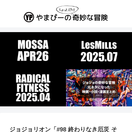
ジョジョリオン「#98 終わりなき厄災 そ