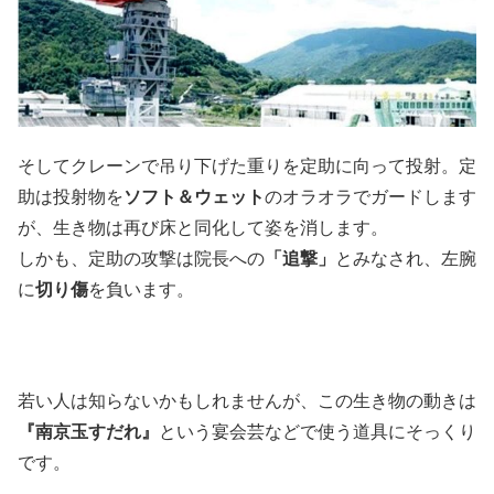
そしてクレーンで吊り下げた重りを定助に向って投射。定
助は投射物を
ソフト＆ウェット
のオラオラでガードします
が、生き物は再び床と同化して姿を消します。
しかも、定助の攻撃は院長への
「追撃」
とみなされ、左腕
に
切り傷
を負います。
若い人は知らないかもしれませんが、この生き物の動きは
『南京玉すだれ』
という宴会芸などで使う道具にそっくり
です。