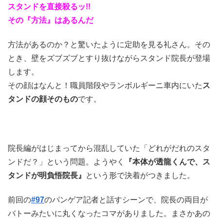
スタンドを直接殺るッ!!
その『方法』はあるんだ
方法があるのか？と驚いたように定助を見る礼さん。その
とき、壁をズブズブとすり抜けながらスタンド院長が登場
します。
その顔はなんと！職員階段やランボルギーニ車内にいた
ス
タンドの顔そのもの
です。
院長編がはじまってから混乱していた「どれがだれのスタ
ンドだ？」という問題。ようやく
『本体が透龍くんで、ス
タンドが明負悟院長』
という形で決着がつきました。
前回の
#97
のパンゲア記者と話すシーンで、院長の両目が
バトーみたいに丸くなったコマがありました。まさかあの