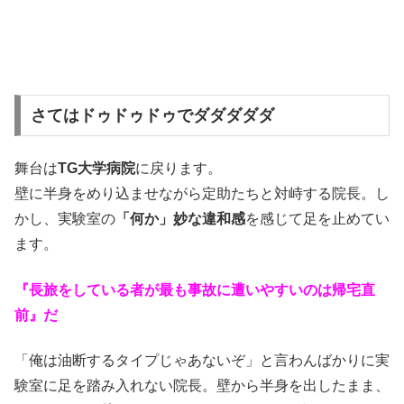
さてはドゥドゥドゥでダダダダダ
舞台は
TG大学病院
に戻ります。
壁に半身をめり込ませながら定助たちと対峙する院長。し
かし、実験室の
「何か」妙な違和感
を感じて足を止めてい
ます。
『長旅をしている者が最も事故に遭いやすいのは帰宅直
前』だ
「俺は油断するタイプじゃあないぞ」と言わんばかりに実
験室に足を踏み入れない院長。壁から半身を出したまま、