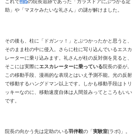
これで
#85
の院長追跡であった「ガラスドアにぶつかる定
助」や「マヌケみたいな礼さん」の謎が解けました。
その後も、柱に「ドガンッ！」とぶつかったかと思うと、
そのまま柱の中に侵入。さらに柱に写り込んでいるエスカ
レーターに乗り込みます。礼さんが柱の反対側を見ると、
そこには実際に
エスカレーターに乗っている
院長の姿が。
この移動手段、漫画的な表現とはいえ予測不能。光の反射
で移動するハングドマン以上です。しかも移動手段はトリ
ッキーなのに、移動速度自体は人間並みってところもいい
です。
院長の向かう先は定助のいる
羽伴毅
の「
実験室
(ラボ)」。