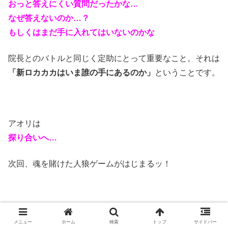
おっと答えにくい質問だったかな…
なぜ答えないのか…？
もしくはまだ手に入れてはいないのかな
院長とのバトルと同じく定助にとって重要なこと。それは
「新ロカカカはいま誰の手にあるのか」
ということです。
アオリは
探り合いへ…
次回、魂を賭けた人狼ゲームがはじまるッ！
そして後日、礼さんは康穂ちゃんから「東方邸が怪しいっ
メニュー
ホーム
検索
トップ
サイドバー