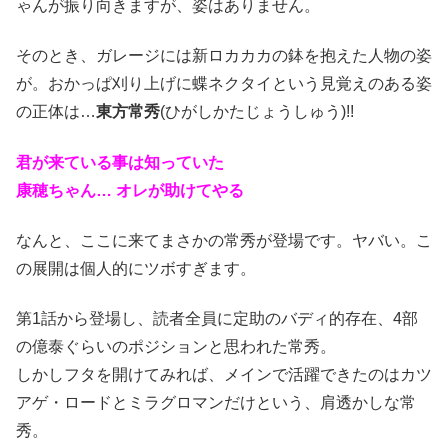
ゃんが振り向きますが、姿はありません。
そのとき、ガレージには新ロカカカの鉢を抱えた人物の姿
が。おかっぱ刈り上げに蝶ネクタイという見覚えのある姿
の正体は…
東方常秀
(ひがしかたじょうしゅう)!!
君が来ている事は知っていた
康穂ちゃん… オレが助けてやる
なんと、ここに来てまさかの常秀が登場です。ヤバい。こ
の展開は個人的にツボすぎます。
第1話から登場し、読者全員に定助のバディ的存在、4部
の億泰ぐらいのポジションと思われた常秀。
しかしフタを開けてみれば、メインで活躍できたのはカツ
アゲ・ロードとミラグロマンだけという、肩透かしな常
秀。