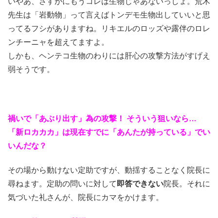
いやあ、さすがにもうコレは生物じゃあないっしょ。荒木
先生は「岩動物」って言えばトンデモ生物出していいと思
ってるフシがありますね。リキエルのロッズや露伴のロレ
ンチーニャを超えてますよ。
しかも、ヘンテコ生物のわりには肝心の攻撃方法がすげえ
弱そうです。
禍いで「あぶり出す」為の攻撃！ そういう狙いなら…
「新ロカカカ」は現在すでに「あんたが持っている」でい
いんだな？
その場から動けない定助ですが、動揺することなく院長に
尋ねます。定助の問いに対して
即答できない
院長。それに
気づいた礼さんが、院長にカマをかけます。