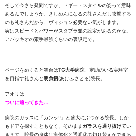
そして今さら疑問ですが、ドギー・スタイルの姿って意味
あるんでしょうか。きしめんになるの礼さんだし攻撃する
のも礼さんだから、ヴィジョン必要ない気がします。
実はスピードとパワーがスタプラ並の設定があるのかな。
アバッキオの素手最強くらいの裏設定で。
ページをめくると舞台は
TG大学病院
。定助のいる実験室
を目指す礼さんと
明負悟
(あけふさとる)院長。
アオリは
ついに追ってきた…
病院のガラスに「ガンッ!!」と盛大にぶつかる院長。しか
もドアを探すこともなく、そのまま
ガラスを通り抜けて
い
きます。院長の身体は実体化と透明化の切り替えができる