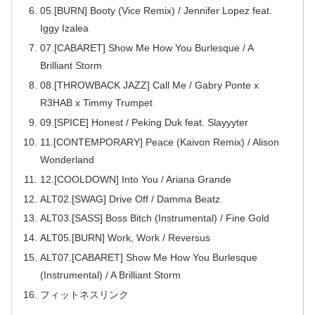
05.[BURN] Booty (Vice Remix) / Jennifer Lopez feat.
Iggy Izalea
07.[CABARET] Show Me How You Burlesque / A
Brilliant Storm
08.[THROWBACK JAZZ] Call Me / Gabry Ponte x
R3HAB x Timmy Trumpet
09.[SPICE] Honest / Peking Duk feat. Slayyyter
11.[CONTEMPORARY] Peace (Kaivon Remix) / Alison
Wonderland
12.[COOLDOWN] Into You / Ariana Grande
ALT02.[SWAG] Drive Off / Damma Beatz
ALT03.[SASS] Boss Bitch (Instrumental) / Fine Gold
ALT05.[BURN] Work, Work / Reversus
ALT07.[CABARET] Show Me How You Burlesque
(Instrumental) / A Brilliant Storm
フィットネスリンク