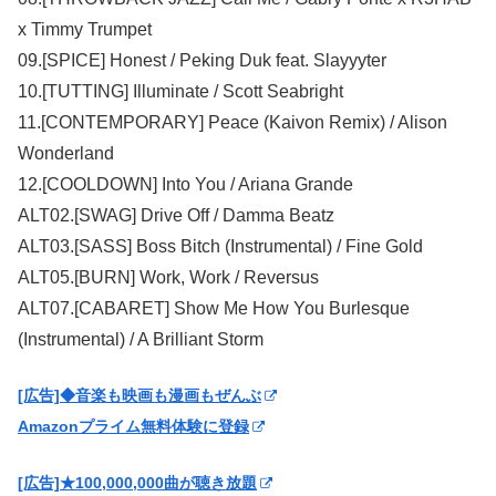
x Timmy Trumpet
09.[SPICE] Honest / Peking Duk feat. Slayyyter
10.[TUTTING] Illuminate / Scott Seabright
11.[CONTEMPORARY] Peace (Kaivon Remix) / Alison
Wonderland
12.[COOLDOWN] Into You / Ariana Grande
ALT02.[SWAG] Drive Off / Damma Beatz
ALT03.[SASS] Boss Bitch (Instrumental) / Fine Gold
ALT05.[BURN] Work, Work / Reversus
ALT07.[CABARET] Show Me How You Burlesque
(Instrumental) / A Brilliant Storm
[広告]◆音楽も映画も漫画もぜんぶ
Amazonプライム無料体験に登録
[広告]★100,000,000曲が聴き放題