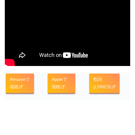
Amazonで
Appleで
歌詞
視聴
視聴
(LYRICS)