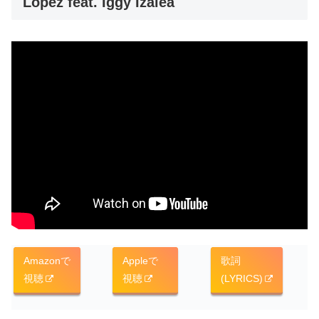
Lopez feat. Iggy Izalea
Amazonで
Appleで
歌詞
視聴
視聴
(LYRICS)