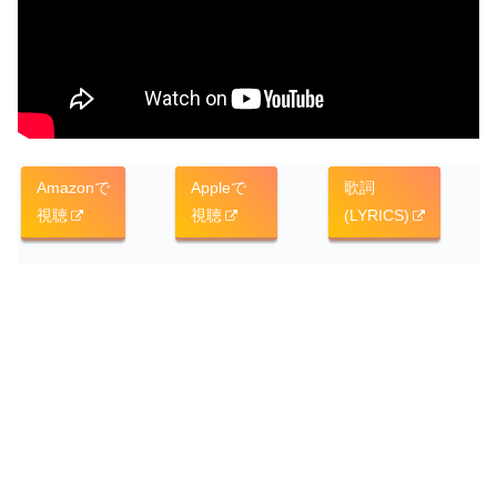
Amazonで
Appleで
歌詞
視聴
視聴
(LYRICS)