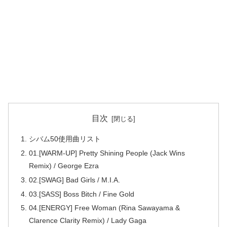
目次
シバム50使用曲リスト
01.[WARM-UP] Pretty Shining People (Jack Wins
Remix) / George Ezra
02.[SWAG] Bad Girls / M.I.A.
03.[SASS] Boss Bitch / Fine Gold
04.[ENERGY] Free Woman (Rina Sawayama &
Clarence Clarity Remix) / Lady Gaga