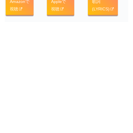
Amazonで
Appleで
歌詞
視聴
視聴
(LYRICS)