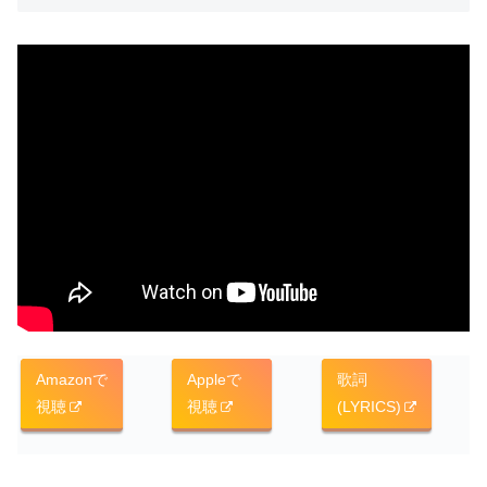
Amazonで
Appleで
歌詞
視聴
視聴
(LYRICS)