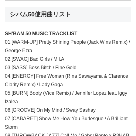
シバム50使用曲リスト
SH’BAM 50 MUSIC TRACKLIST
01.[WARM-UP] Pretty Shining People (Jack Wins Remix) /
George Ezra
02.[SWAG] Bad Girls / M.I.A.
03.[SASS] Boss Bitch / Fine Gold
04.[ENERGY] Free Woman (Rina Sawayama & Clarence
Clarity Remix) / Lady Gaga
05.[BURN] Booty (Vice Remix) / Jennifer Lopez feat. Iggy
Izalea
06.[GROOVE] On My Mind / Sway Sashay
07.[CABARET] Show Me How You Burlesque / A Brilliant
Storm
08.[THROWBACK JAZZ] Call Me / Gabry Ponte x R3HAB