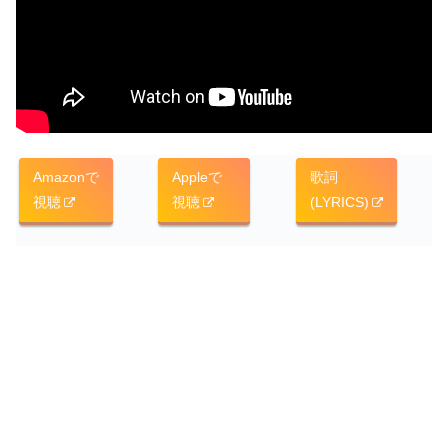
Amazonで
Appleで
歌詞
視聴
視聴
(LYRICS)