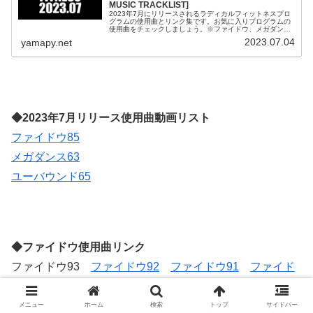
MUSIC TRACKLIST]
2023年7月にリリースされるラディカルフィットネスプロ
グラムの使用曲とリンク集です。お気に入りプログラムの
使用曲をチェックしましょう。※ファイドウ、メガダン
ス、ユーバウンドは詳細ページへのリンクがあります。フ
2023.07.04
yamapy.net
ァイドウ85使用曲リストFIG...
◆2023年7月リリース使用曲動画リスト
ファイドウ85
メガダンス63
ユーバウンド65
◆ファイドウ使用曲リンク
ファイドウ93
ファイドウ92
ファイドウ91
ファイド
ウ90
ファイドウ89
ファイドウ88
ファイドウ87
フ
ァイドウ86
ファイドウ85
ファイドウ84
ファイドウ
メニュー
ホーム
検索
トップ
サイドバー