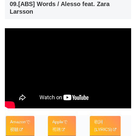
09.[ABS] Words / Alesso feat. Zara
Larsson
Amazonで
Appleで
歌詞
視聴
視聴
(LYRICS)