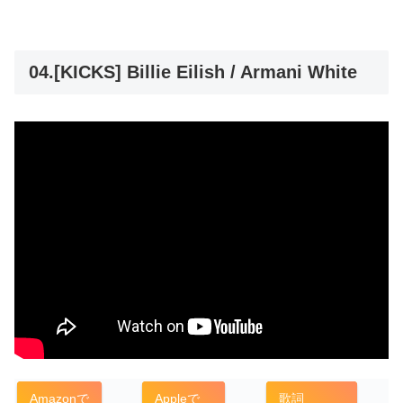
04.[KICKS] Billie Eilish / Armani White
Amazonで
Appleで
歌詞