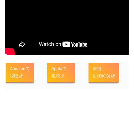
Amazonで
Appleで
歌詞
視聴
視聴
(LYRICS)