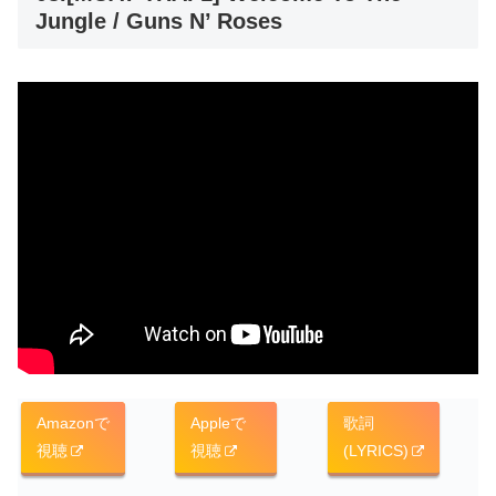
Jungle / Guns N’ Roses
Amazonで
Appleで
歌詞
視聴
視聴
(LYRICS)