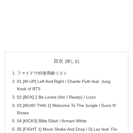
目次
ファイドウ85使用曲リスト
01.[W-UP] Left And Right / Charlie Puth feat. Jung
Kook of BTS
02.[BOX] 2 Be Loved (Am I Ready) / Lizzo
03.[MUAY THAI 1] Welcome To The Jungle / Guns N’
Roses
04.[KICKS] Billie Eilish / Armani White
05.[FIGHT 1] Move Shake And Drop / Dj Laz feat. Flo