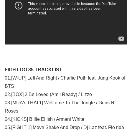
FIGHT DO 85 TRACKLIST
01.[W-UP] Left And Right / Charlie Puth feat. Jung Kook of
BTS
02.[BOX] 2 Be Loved (Am I Ready) / Lizzo
03.[MUAY THAI 1] Welcome To The Jungle / Guns N’
Roses
04.[KICKS] Billie Eilish / Armani White
05.[FIGHT 1] Move Shake And Drop / Dj Laz feat. Flo rida