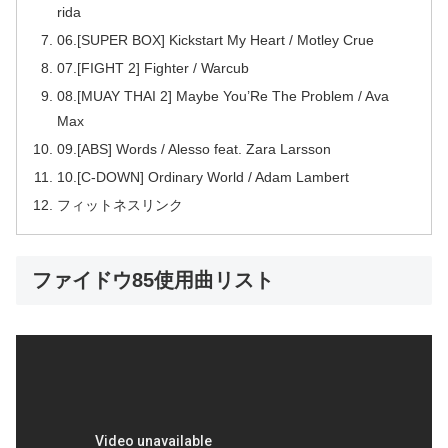
rida
06.[SUPER BOX] Kickstart My Heart / Motley Crue
07.[FIGHT 2] Fighter / Warcub
08.[MUAY THAI 2] Maybe You’Re The Problem / Ava
Max
09.[ABS] Words / Alesso feat. Zara Larsson
10.[C-DOWN] Ordinary World / Adam Lambert
フィットネスリンク
ファイドウ85使用曲リスト