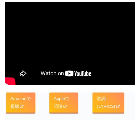
Amazonで
Appleで
歌詞
視聴
視聴
(LYRICS)