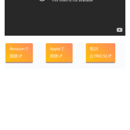
Amazonで
Appleで
歌詞
視聴
視聴
(LYRICS)