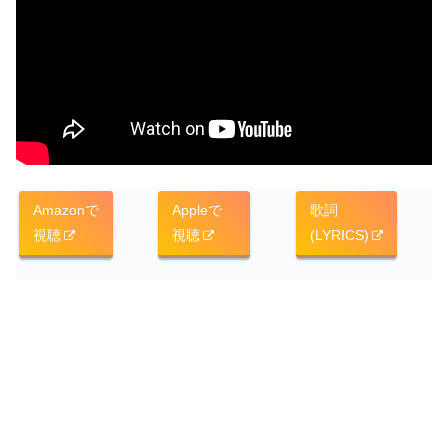
Amazonで
Appleで
歌詞
視聴
視聴
(LYRICS)