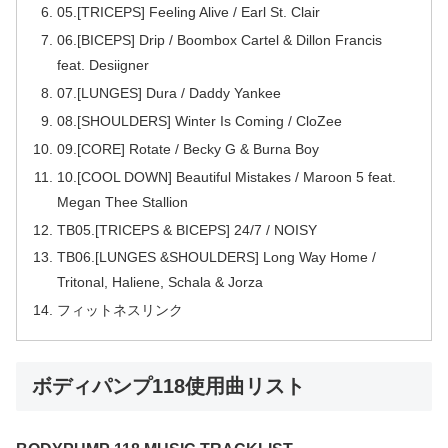
05.[TRICEPS] Feeling Alive / Earl St. Clair
06.[BICEPS] Drip / Boombox Cartel & Dillon Francis
feat. Desiigner
07.[LUNGES] Dura / Daddy Yankee
08.[SHOULDERS] Winter Is Coming / CloZee
09.[CORE] Rotate / Becky G & Burna Boy
10.[COOL DOWN] Beautiful Mistakes / Maroon 5 feat.
Megan Thee Stallion
TB05.[TRICEPS & BICEPS] 24/7 / NOISY
TB06.[LUNGES &SHOULDERS] Long Way Home /
Tritonal, Haliene, Schala & Jorza
フィットネスリンク
ボディパンプ118使用曲リスト