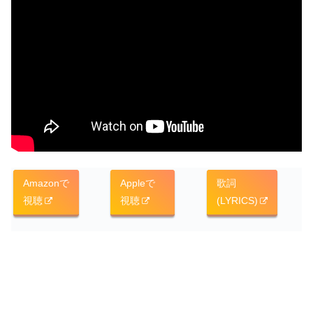
Amazonで
Appleで
歌詞
視聴
視聴
(LYRICS)