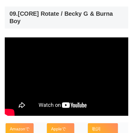
09.[CORE] Rotate / Becky G & Burna
Boy
Amazonで
Appleで
歌詞