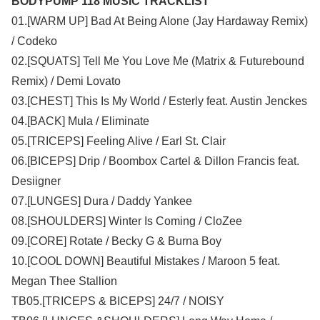
BODYPUMP 118 MUSIC TRACKLIST
01.[WARM UP] Bad At Being Alone (Jay Hardaway Remix)
/ Codeko
02.[SQUATS] Tell Me You Love Me (Matrix & Futurebound
Remix) / Demi Lovato
03.[CHEST] This Is My World / Esterly feat. Austin Jenckes
04.[BACK] Mula / Eliminate
05.[TRICEPS] Feeling Alive / Earl St. Clair
06.[BICEPS] Drip / Boombox Cartel & Dillon Francis feat.
Desiigner
07.[LUNGES] Dura / Daddy Yankee
08.[SHOULDERS] Winter Is Coming / CloZee
09.[CORE] Rotate / Becky G & Burna Boy
10.[COOL DOWN] Beautiful Mistakes / Maroon 5 feat.
Megan Thee Stallion
TB05.[TRICEPS & BICEPS] 24/7 / NOISY