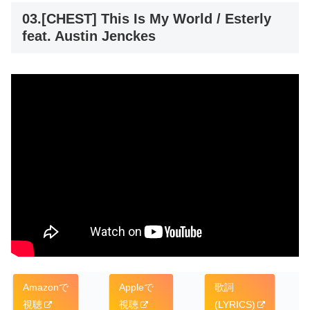
03.[CHEST] This Is My World / Esterly
feat. Austin Jenckes
Amazonで
Appleで
歌詞
視聴
視聴
(LYRICS)