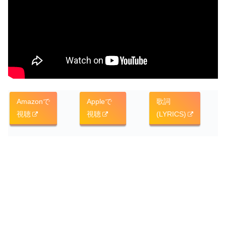
Amazonで
Appleで
歌詞
視聴
視聴
(LYRICS)