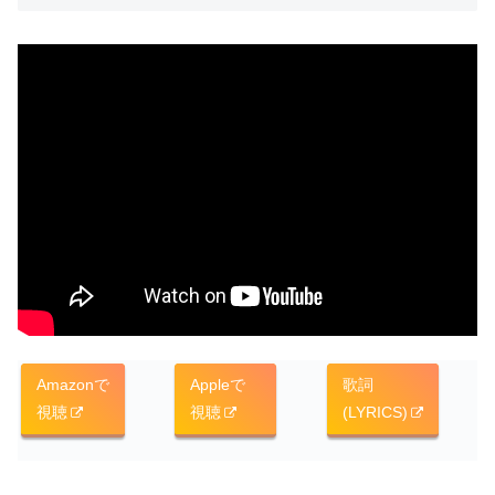
Amazonで
Appleで
歌詞
視聴
視聴
(LYRICS)