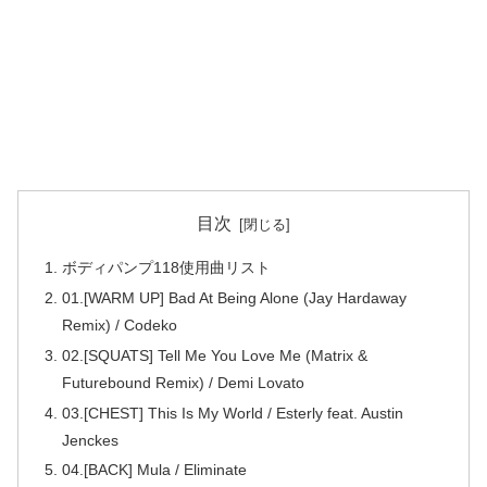
目次
ボディパンプ118使用曲リスト
01.[WARM UP] Bad At Being Alone (Jay Hardaway
Remix) / Codeko
02.[SQUATS] Tell Me You Love Me (Matrix &
Futurebound Remix) / Demi Lovato
03.[CHEST] This Is My World / Esterly feat. Austin
Jenckes
04.[BACK] Mula / Eliminate