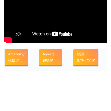
Amazonで
Appleで
歌詞
視聴
視聴
(LYRICS)