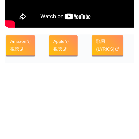
Amazonで
Appleで
歌詞
視聴
視聴
(LYRICS)