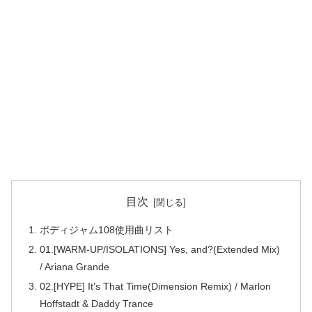
目次
ボディジャム108使用曲リスト
01.[WARM-UP/ISOLATIONS] Yes, and?(Extended Mix)
/ Ariana Grande
02.[HYPE] It’s That Time(Dimension Remix) / Marlon
Hoffstadt & Daddy Trance