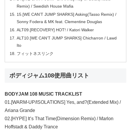
Remix) / Swedish House Mafia
15.[WE CAN’T JUMP SHARKS] Asking(Tasso Remix) /
Sonny Fodera & MK feat. Clementine Douglas
ALT09.[RECOVERY] HOT! / Katori Walker
ALT10.[WE CAN’T JUMP SHARKS] Chicharron / Lawd
Ito
フィットネスリンク
ボディジャム108使用曲リスト
BODYJAM 108 MUSIC TRACKLIST
01.[WARM-UP/ISOLATIONS] Yes, and?(Extended Mix) /
Ariana Grande
02.[HYPE] It’s That Time(Dimension Remix) / Marlon
Hoffstadt & Daddy Trance