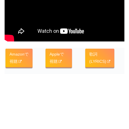
Amazonで
Appleで
歌詞
視聴
視聴
(LYRICS)