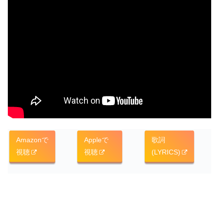
Amazonで
Appleで
歌詞
視聴
視聴
(LYRICS)