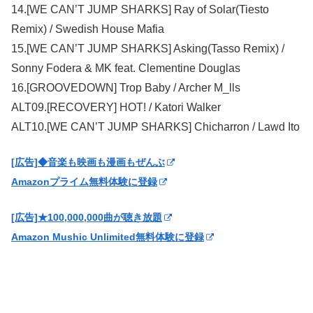
14.[WE CAN’T JUMP SHARKS] Ray of Solar(Tiesto
Remix) / Swedish House Mafia
15.[WE CAN’T JUMP SHARKS] Asking(Tasso Remix) /
Sonny Fodera & MK feat. Clementine Douglas
16.[GROOVEDOWN] Trop Baby / Archer M_lls
ALT09.[RECOVERY] HOT! / Katori Walker
ALT10.[WE CAN’T JUMP SHARKS] Chicharron / Lawd Ito
[広告]◆音楽も映画も漫画もぜんぶ
Amazonプライム無料体験に登録
[広告]★100,000,000曲が聴き放題
Amazon Mushic Unlimited無料体験に登録