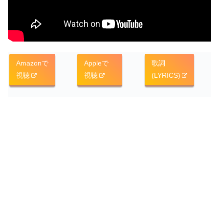
Amazonで
Appleで
歌詞
視聴
視聴
(LYRICS)