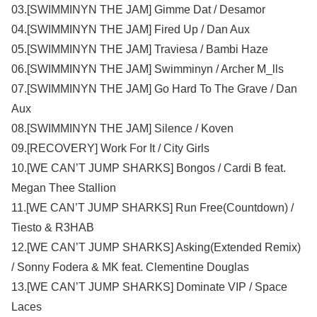
03.[SWIMMINYN THE JAM] Gimme Dat / Desamor
04.[SWIMMINYN THE JAM] Fired Up / Dan Aux
05.[SWIMMINYN THE JAM] Traviesa / Bambi Haze
06.[SWIMMINYN THE JAM] Swimminyn / Archer M_lls
07.[SWIMMINYN THE JAM] Go Hard To The Grave / Dan
Aux
08.[SWIMMINYN THE JAM] Silence / Koven
09.[RECOVERY] Work For It / City Girls
10.[WE CAN’T JUMP SHARKS] Bongos / Cardi B feat.
Megan Thee Stallion
11.[WE CAN’T JUMP SHARKS] Run Free(Countdown) /
Tiesto & R3HAB
12.[WE CAN’T JUMP SHARKS] Asking(Extended Remix)
/ Sonny Fodera & MK feat. Clementine Douglas
13.[WE CAN’T JUMP SHARKS] Dominate VIP / Space
Laces