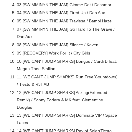
03.[SWIMMINYN THE JAM] Gimme Dat / Desamor
04.[SWIMMINYN THE JAM] Fired Up / Dan Aux
05.[SWIMMINYN THE JAM] Traviesa / Bambi Haze
07.[SWIMMINYN THE JAM] Go Hard To The Grave /
Dan Aux
08.[SWIMMINYN THE JAM] Silence / Koven
09.[RECOVERY] Work For It / City Girls
10.[WE CAN’T JUMP SHARKS] Bongos / Cardi B feat.
Megan Thee Stallion
11.[WE CAN’T JUMP SHARKS] Run Free(Countdown)
/ Tiesto & R3HAB
12.[WE CAN’T JUMP SHARKS] Asking(Extended
Remix) / Sonny Fodera & MK feat. Clementine
Douglas
13.[WE CAN’T JUMP SHARKS] Dominate VIP / Space
Laces
14.[WE CAN’T JUMP SHARKS] Ray of Solar(Tiesto