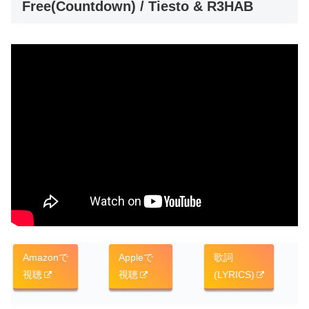
Free(Countdown) / Tiesto & R3HAB
Amazonで
Appleで
歌詞
視聴
視聴
(LYRICS)