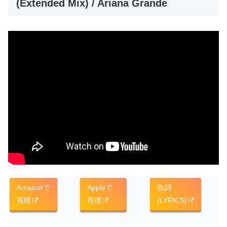
(Extended Mix) / Ariana Grande
Amazonで
Appleで
歌詞
視聴
視聴
(LYRICS)