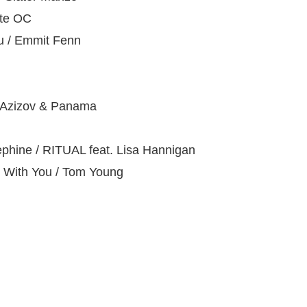
tte OC
u / Emmit Fenn
 Azizov & Panama
ne / RITUAL feat. Lisa Hannigan
With You / Tom Young