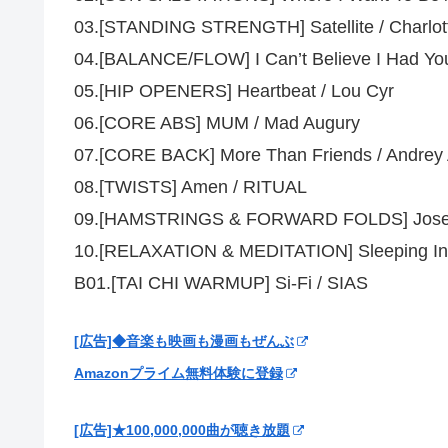
03.[STANDING STRENGTH] Satellite / Charlo
04.[BALANCE/FLOW] I Can’t Believe I Had Yo
05.[HIP OPENERS] Heartbeat / Lou Cyr
06.[CORE ABS] MUM / Mad Augury
07.[CORE BACK] More Than Friends / Andrey
08.[TWISTS] Amen / RITUAL
09.[HAMSTRINGS & FORWARD FOLDS] Josephi
10.[RELAXATION & MEDITATION] Sleeping In 
B01.[TAI CHI WARMUP] Si-Fi / SIAS
[広告]◆音楽も映画も漫画もぜんぶ
Amazonプライム無料体験に登録
[広告]★100,000,000曲が聴き放題