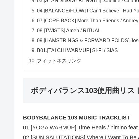
03.[STANDING STRENGTH] Satellite / Charlo
04.[BALANCE/FLOW] I Can’t Believe I Had Yo
07.[CORE BACK] More Than Friends / Andre
08.[TWISTS] Amen / RITUAL
09.[HAMSTRINGS & FORWARD FOLDS] Josephi
B01.[TAI CHI WARMUP] Si-Fi / SIAS
フィットネスリンク
ボディバランス103使用曲リス
BODYBALANCE 103 MUSIC TRACKLIST
01.[YOGA WARMUP] Time Heals / nimino feat
02.[SUN SALUTATIONS] Where I Want To Be /