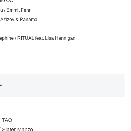
tte OC
u / Emmit Fenn
y Azizov & Panama
ne / RITUAL feat. Lisa Hannigan
ト
. TAO
 Slater Manzo