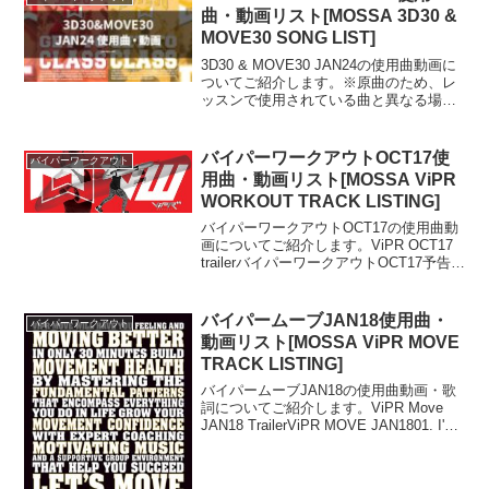
曲・動画リスト[MOSSA 3D30 &
MOVE30 SONG LIST]
3D30 & MOVE30 JAN24の使用曲動画に
ついてご紹介します。※原曲のため、レ
ッスンで使用されている曲と異なる場合
があります。3D30 JAN24使用曲リスト
3D30 JAN24 SONG LIST01. MAKE IT
LOOK...
バイパーワークアウトOCT17使
バイパーワークアウト
用曲・動画リスト[MOSSA ViPR
WORKOUT TRACK LISTING]
バイパーワークアウトOCT17の使用曲動
画についてご紹介します。ViPR OCT17
trailerバイパーワークアウトOCT17予告動
画紹介ViPR WORKOUT OCT17 TRACK
LISTING01. Mercy / Shawn...
バイパームーブJAN18使用曲・
バイパーワークアウト
動画リスト[MOSSA ViPR MOVE
TRACK LISTING]
バイパームーブJAN18の使用曲動画・歌
詞についてご紹介します。ViPR Move
JAN18 TrailerViPR MOVE JAN1801. I'm
Born To Run / American Authors02. Skills
M...