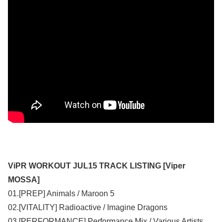
ViPR WORKOUT JUL15 TRACK LISTING [Viper
MOSSA]
01.[PREP] Animals / Maroon 5
02.[VITALITY] Radioactive / Imagine Dragons
03.[PERFORMANCE] Performance Mix / Various Artists