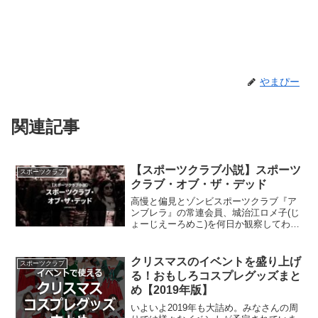
やまぴー
関連記事
【スポーツクラブ小説】スポーツ
スポーツクラブ
クラブ・オブ・ザ・デッド
高慢と偏見とゾンビスポーツクラブ『ア
ンブレラ』の常連会員、城治江ロメ子(じ
ょーじえーろめこ)を何日か観察してわか
ったことは、どうやら彼女はゾンビにな
っていた、ということだった。ロメ子の
スポーツクラブ歴は長い。しかし、得ら
クリスマスのイベントを盛り上げ
スポーツクラブ
れたものは健康や引き...
る！おもしろコスプレグッズまと
め【2019年版】
いよいよ2019年も大詰め。みなさんの周