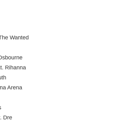
The Wanted
Osbourne
t. Rihanna
uth
ina Arena
s
. Dre