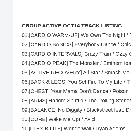
GROUP ACTIVE OCT14 TRACK LISTING
01.[CARDIO WARM-UP] We Own The Night / 
02.[CARDIO BASICS] Everybody Dance / Chic
03.[CARDIO INTERVALS] Crazy Train / Ozzy 
04.[CARDIO PEAK] The Monster / Eminem fea
05.[ACTIVE RECOVERY] All Star / Smash Mo
06.[BACK & LEGS] You Set Fire To My Life / T
07.[CHEST] Your Mama Don’t Dance / Poison
08.[ARMS] Harlem Shuffle / The Rolling Stone
09.[BALANCE] No Diggity / Blackstreet feat. Dr
10.[CORE] Wake Me Up! / Avicii
11.[FLEXIBILITY] Wonderwall / Ryan Adams