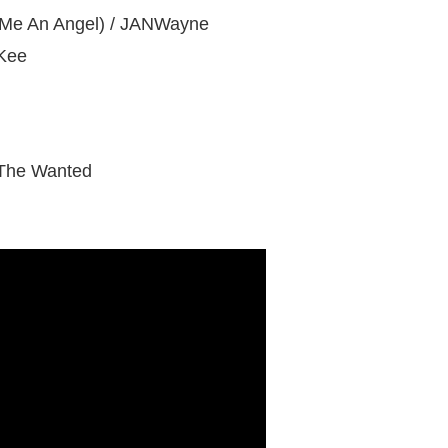
Me An Angel) / JANWayne
Kee
The Wanted