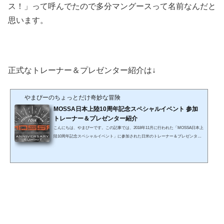
ス！」って呼んでたので多分マングースって名前なんだと
思います。
正式なトレーナー＆プレゼンター紹介は↓
やまぴーのちょっとだけ奇妙な冒険
MOSSA日本上陸10周年記念スペシャルイベント 参加
トレーナー＆プレゼンター紹介
こんにちは、やまぴーです。この記事では、2018年11月に行われた「MOSSA日本上
陸10周年記念スペシャルイベント」に参加された日米のトレーナー＆プレゼンター1
5名をご紹介します。 イベントの概要はこちら↓参加レポート イベントレッスン編は
こちら↓参加レポート Meet & Greet Mixer編はこちら↓ MOSSA U.S. TeamMOSSA U.S
チームからは、Cathy Spencer-Browning、Michael LaPlaca、Megan Judgeの3名が参
加。 (※順不同、敬称略) Cathy Spencer-Browning / キャシーVP of Programming & Tr
ainingGroup Power, Grou...