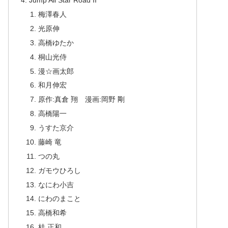
Jump All Star Road II
梅澤春人
光原伸
高橋ゆたか
桐山光侍
漫☆画太郎
和月伸宏
原作:真倉 翔 漫画:岡野 剛
高橋陽一
うすた京介
藤崎 竜
つの丸
ガモウひろし
なにわ小吉
にわのまこと
高橋和希
桂 正和