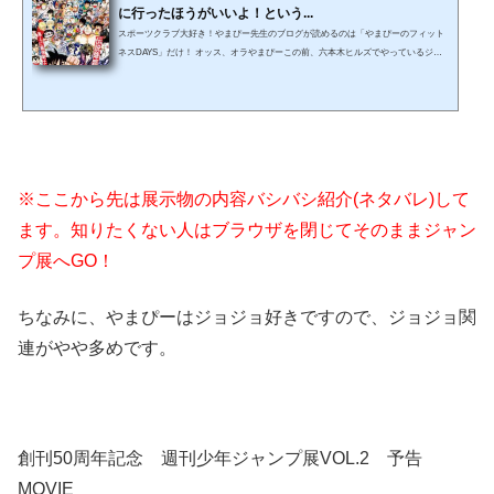
に行ったほうがいいよ！という...
スポーツクラブ大好き！やまぴー先生のブログが読めるのは「やまぴーのフィット
ネスDAYS」だけ！ オッス、オラやまぴーこの前、六本木ヒルズでやっているジャ
ンプ展を見に行ったら、予想以上にノスタルジーを感じてしまったので、アラフォ
ーのみなさんはホントに行ったほうがいいですよ ※ここから先は展示物の内容バ
シバシ紹介(ネタバレ)してます知りたくない人はブラウザを閉じてそのままジャン
プ展へGO！ 会場マップはこんな感じです ◆入口～シアターゾーン『伝説のはじま
り』まず入口では初代のジ...
※ここから先は展示物の内容バシバシ紹介(ネタバレ)して
ます。知りたくない人はブラウザを閉じてそのままジャン
プ展へGO！
ちなみに、やまぴーはジョジョ好きですので、ジョジョ関
連がやや多めです。
創刊50周年記念 週刊少年ジャンプ展VOL.2 予告
MOVIE