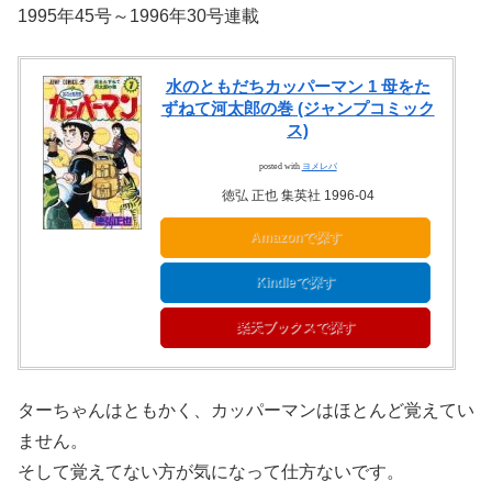
1995年45号～1996年30号連載
水のともだちカッパーマン 1 母をた
ずねて河太郎の巻 (ジャンプコミック
ス)
posted with
ヨメレバ
徳弘 正也 集英社 1996-04
Amazonで探す
Kindleで探す
楽天ブックスで探す
ターちゃんはともかく、カッパーマンはほとんど覚えてい
ません。
そして覚えてない方が気になって仕方ないです。