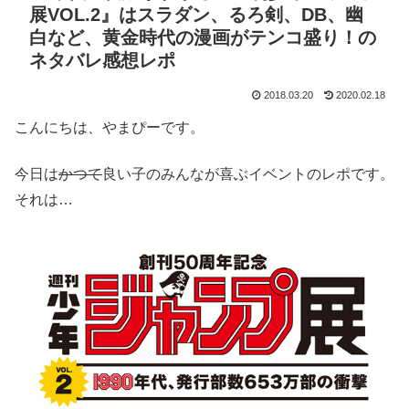
展VOL.2』はスラダン、るろ剣、DB、幽
白など、黄金時代の漫画がテンコ盛り！の
ネタバレ感想レポ
2018.03.20
2020.02.18
こんにちは、やまぴーです。
今日は
かつて
良い子のみんなが喜ぶイベントのレポです。
それは…