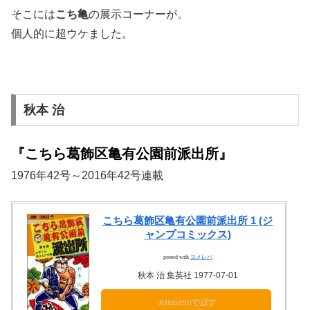
そこには
こち亀
の展示コーナーが。
個人的に超ウケました。
秋本 治
『こちら葛飾区亀有公園前派出所』
1976年42号～2016年42号連載
こちら葛飾区亀有公園前派出所 1 (ジ
ャンプコミックス)
posted with
ヨメレバ
秋本 治 集英社 1977-07-01
Amazonで探す