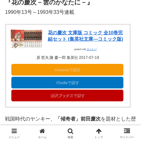
『花の慶次－雲のかなたに－』
1990年13号～1993年33号連載
花の慶次 文庫版 コミック 全10巻完
結セット (集英社文庫―コミック版)
posted with
ヨメレバ
原 哲夫,隆 慶一郎 集英社 2017-07-19
Amazonで探す
Kindleで探す
楽天ブックスで探す
戦国時代のヤンキー、
「傾奇者」前田慶次
を題材とした歴
史漫画。
これを読むと「戦国時代の最強は間違いなく慶次」という
メニュー
ホーム
検索
トップ
サイドバー