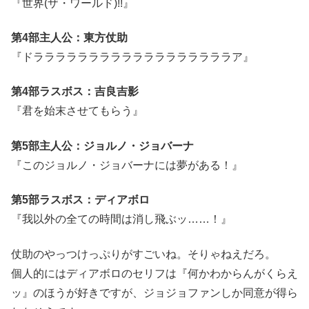
『世界(ザ・ワールド)!!』
第4部主人公：東方仗助
『ドララララララララララララララララララア』
第4部ラスボス：吉良吉影
『君を始末させてもらう』
第5部主人公：ジョルノ・ジョバーナ
『このジョルノ・ジョバーナには夢がある！』
第5部ラスボス：ディアボロ
『我以外の全ての時間は消し飛ぶッ……！』
仗助のやっつけっぷりがすごいね。そりゃねえだろ。
個人的にはディアボロのセリフは『何かわからんがくらえ
ッ』のほうが好きですが、ジョジョファンしか同意が得ら