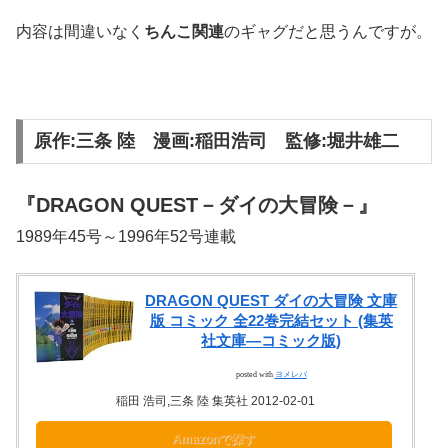
内容は間違いなく
ちんこ関連
のギャグだと思うんですが。
原作:三条 陸 漫画:稲田浩司 監修:堀井雄二
『DRAGON QUEST－ダイの大冒険－』
1989年45号～1996年52号連載
DRAGON QUEST ダイの大冒険 文庫
版 コミック 全22巻完結セット (集英
社文庫―コミック版)
posted with
ヨメレバ
稲田 浩司,三条 陸 集英社 2012-02-01
Amazonで探す