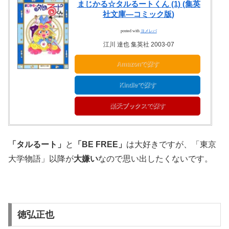
まじかる☆タルるートくん (1) (集英
社文庫―コミック版)
posted with
ヨメレバ
江川 達也 集英社 2003-07
Amazonで探す
Kindleで探す
楽天ブックスで探す
「タルるート」
と
「BE FREE」
は大好きですが、「東京
大学物語」以降が
大嫌い
なので思い出したくないです。
徳弘正也