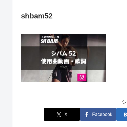
shbam52
シ
X
Facebook