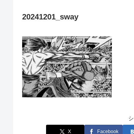
20241201_sway
シ
X
Facebook