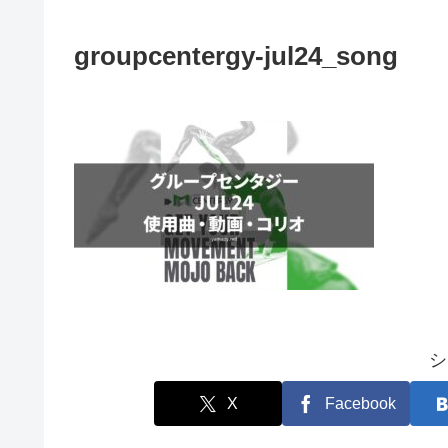
groupcentergy-jul24_song
シ
X
Facebook